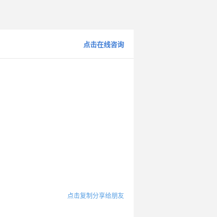
点击在线咨询
点击复制分享给朋友