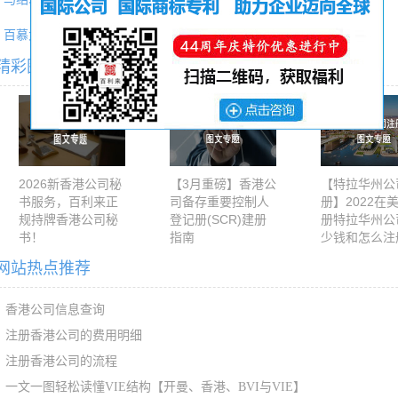
百慕大公司的好处 优势
阿联酋公司的好处 优势
精彩图文专题推荐
2026新香港公司秘
【3月重磅】香港公
【特拉华州公
书服务，百利来正
司备存重要控制人
册】2022在
规持牌香港公司秘
登记册(SCR)建册
册特拉华州公
书！
指南
少钱和怎么注
网站热点推荐
香港公司信息查询
注册香港公司的费用明细
注册香港公司的流程
一文一图轻松读懂VIE结构【开曼、香港、BVI与VIE】