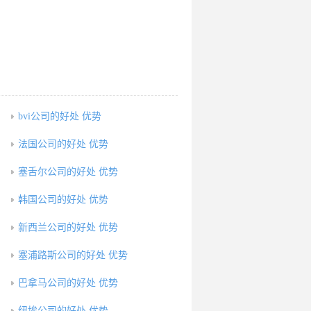
bvi公司的好处 优势
法国公司的好处 优势
塞舌尔公司的好处 优势
韩国公司的好处 优势
新西兰公司的好处 优势
塞浦路斯公司的好处 优势
巴拿马公司的好处 优势
纽埃公司的好处 优势