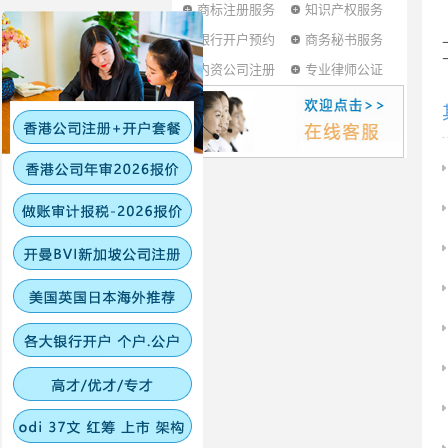
商标注册服务
知识产权服务
银行开户预约
商务秘书服务
内资公司注册
专业律师公证