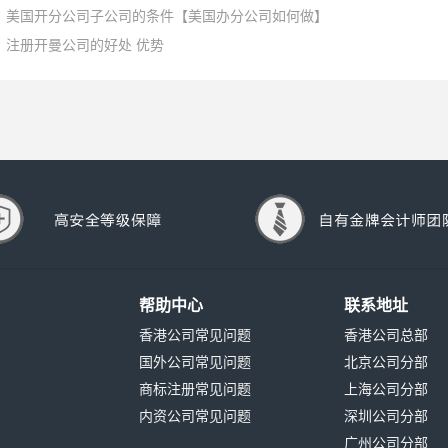
美国开分公司子公司的条件【美国办分公司如何做】
注册开曼公司的好处 优势
帮助中心
联系地址
香港公司常见问题
香港公司总部
国外公司常见问题
北京公司分部
商标注册常见问题
上海公司分部
内资公司常见问题
深圳公司分部
广州公司分部