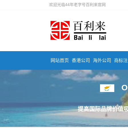
欢迎光临44年老字号百利来官网
网站首页
香港公司
海外公司
商标注
O
提高国际品牌价值