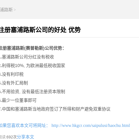
浦路斯
>
注册塞浦路斯公司的好处 优势
注册塞浦路斯(赛普勒斯)公司优势：
.
塞浦路斯公司分红没有税收
.
利得税10%, 为欧洲最低税收国家
.
没有利印税
.
没有外汇局制
.
不用验资, 没有最低注册资本限制
.
最少一位董事即可
.
中国和塞浦路斯当地政府签订了所得和财产避免双重协议
如果您喜欢本文可将网址：
http://www.hkgcr.com/saipulusi/haochu.html
分享本文
阅读:
692次