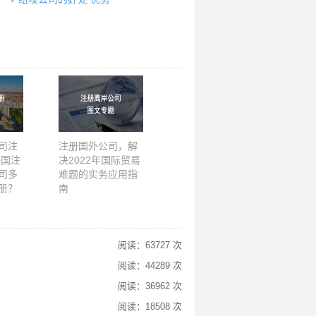
司注
注册国外公司，解
美国注
决2022年国际贸易
司多
难题的实务应用指
册？
南
阅读：63727 次
阅读：44289 次
阅读：36962 次
阅读：18508 次