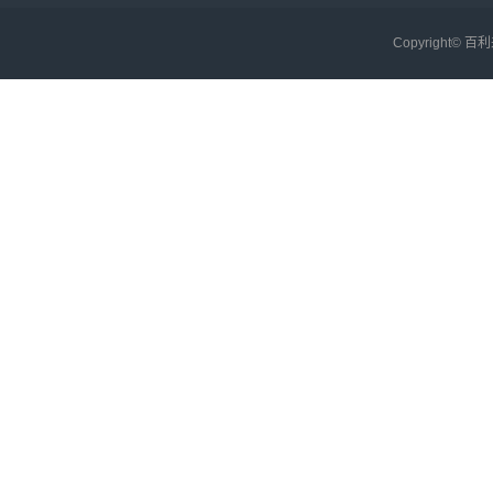
Copyright©
百利