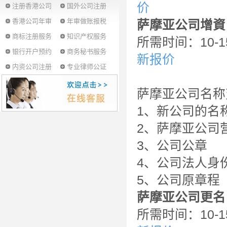
价
注册香港公司
国外公司注册
香港公司年审
年审做账报税
萨摩亚公司增資 
商标注册服务
知识产权服务
所需时间：10-
银行开户预约
商务秘书服务
新报价
内资公司注册
专业律师公证
萨摩亚公司名称
1、新公司的名
2、萨摩亚公司
3、公司公章
4、公司法人身
5、公司原章程
萨摩亚公司更名
所需时间：10-