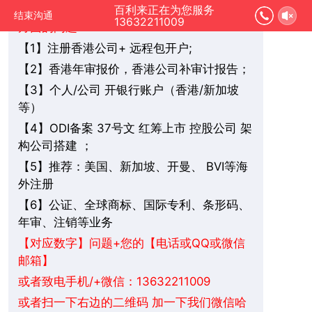
您好，我是在线人工客服，您是想要了解哪
百利来正在为您服务
结束沟通
13632211009
方面的问题：
1】注册香港公司+ 远程包开户;
【
2】香港年审报价，香港公司补审计报告；
【
3】个人/公司 开银行账户（香港/新加坡
【
等）
4】ODI备案 37号文 红筹上市 控股公司 架
【
构公司搭建 ；
5】推荐：美国、新加坡、
BVI
等海
【
开曼、
外注册
6】公证、全球商标、国际专利、条形码、
【
年审、注销等业务
+您的【电话或QQ或微信
【对应数字】问题
邮箱】
或者致电手机/+微信：13632211009
或者扫一下右边的二维码 加一下我们微信哈