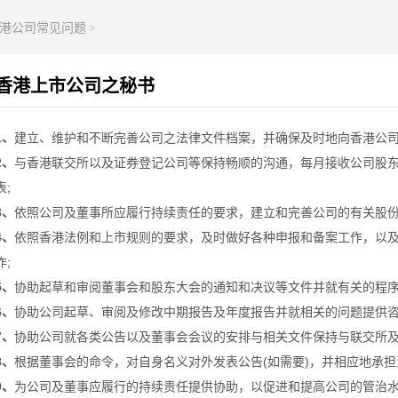
港公司常见问题
>
香港上市公司之秘书
1、
建立、维护和不断完善公司之法律文件档案，并确保及时地向香港公司
2、
与香港联交所以及证券登记公司等保持畅顺的沟通，每月接收公司股
表;
3、
依照公司及董事所应履行持续责任的要求，建立和完善公司的有关股份
4、
依照香港法例和上市规则的要求，及时做好各种申报和备案工作，以
作;
5、
协助起草和审阅董事会和股东大会的通知和决议等文件并就有关的程序
6、
协助公司起草、审阅及修改中期报告及年度报告并就相关的问题提供咨询
7、
协助公司就各类公告以及董事会会议的安排与相关文件保持与联交所及(
8、
根据董事会的命令，对自身名义对外发表公告(如需要)，并相应地承担
9、
为公司及董事应履行的持续责任提供协助，以促进和提高公司的管治