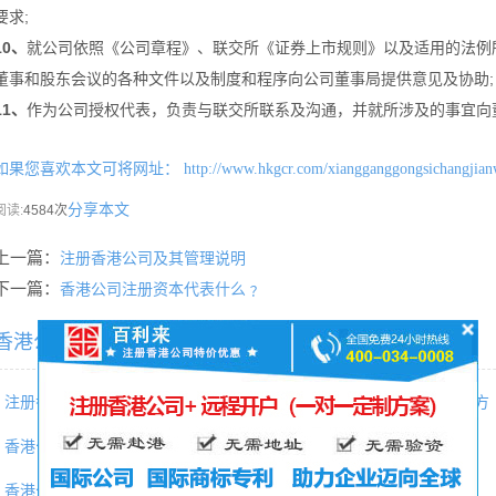
要求;
10、
就公司依照《公司章程》、联交所《证券上市规则》以及适用的法例
董事和股东会议的各种文件以及制度和程序向公司董事局提供意见及协助;
11、
作为公司授权代表，负责与联交所联系及沟通，并就所涉及的事宜向
如果您喜欢本文可将网址：
http://www.hkgcr.com/xiangganggongsichangjian
分享本文
阅读:
4584次
上一篇：
注册香港公司及其管理说明
下一篇：
香港公司注册资本代表什么﹖
香港公司常见问题相关内容推荐：
注册香港条形码
香港公司利得税0申报最新应对方
香港公司转让
香港现成公司
香港公司减资
香港公司增资