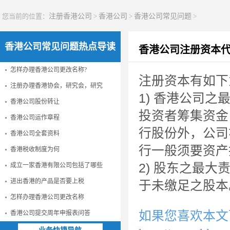
您当前的位置：
注册香港公司
>
香港公司
>
香港公司常见问题
>
香港公司常见问题热点导读
香港公司注册资本
怎样办理香港公司更改名称?
注册资本有如下
注册办理香港协会，研究会，研究
1) 香港公司
香港公司股份转让
投资者筹集资金
香港公司运作章程
行股份外，公司
香港公司全套资料
行一般须要资产
香港税收制度为何
2) 股东之最
成立一家香港有限公司包括了哪些
进出香港的产品是否要上税
于未缴足之股本
怎样办理香港公司更改名称
如果您喜欢本文
香港公司提交周年申报表问答