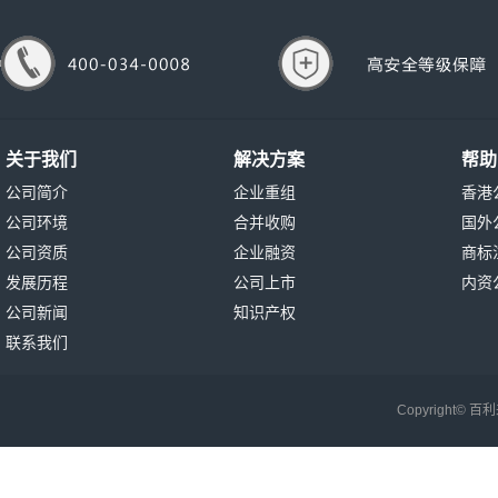
关于我们
解决方案
帮助
公司简介
企业重组
香港
公司环境
合并收购
国外
公司资质
企业融资
商标
发展历程
公司上市
内资
公司新闻
知识产权
联系我们
Copyright©
百利