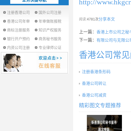
业务快捷导航
http://www.hkgc
注册香港公司
国外公司注册
分享本文
阅读:
4781次
香港公司年审
年审做账报税
商标注册服务
知识产权服务
上一篇：
香港上市公司之秘
银行开户预约
商务秘书服务
下一篇：
有限公司与无限公
内资公司注册
专业律师公证
香港公司常见
注册香港条形码
香港公司转让
香港公司减资
精彩图文专题推荐