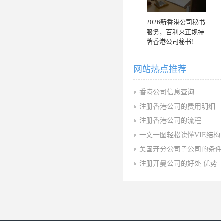
2026新香港公司秘书
服务，百利来正规持
牌香港公司秘书！
网站热点推荐
香港公司信息查询
注册香港公司的费用明细
注册香港公司的流程
一文一图轻松读懂VIE结构
美国开分公司子公司的条
注册开曼公司的好处 优势