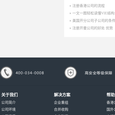
注册香港公司的流程
一文一图轻松读懂VIE结构
美国开分公司子公司的条
注册开曼公司的好处 优势
关于我们
解决方案
帮助
公司简介
企业重组
香港
公司环境
合并收购
国外