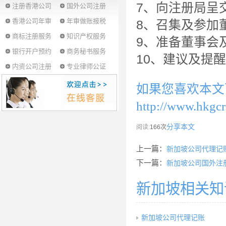
7、向注册局呈
注册香港公司
国外公司注册
香港公司年审
年审做账报税
8、召集及参
商标注册服务
知识产权服务
9、准备董事
银行开户预约
商务秘书服务
10、建议及提
内资公司注册
专业律师公证
如果您喜欢本文
http://www.hkgcr
分享本文
阅读:
166次
上一篇：
新加坡公司代理记
下一篇：
新加坡公司国外注
新加坡相关知
新加坡公司代理记账