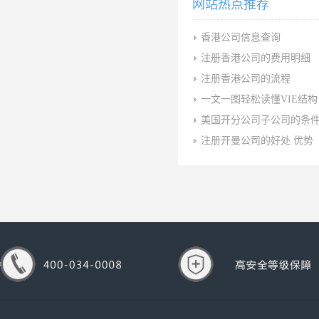
网站热点推荐
香港公司信息查询
注册香港公司的费用明细
注册香港公司的流程
一文一图轻松读懂VIE结构
美国开分公司子公司的条
注册开曼公司的好处 优势