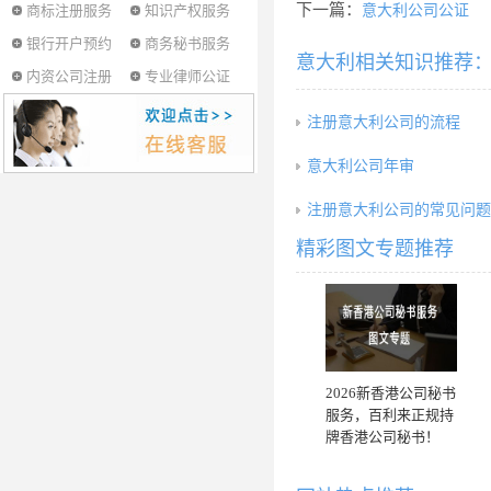
下一篇：
商标注册服务
知识产权服务
意大利公司公证
银行开户预约
商务秘书服务
意大利相关知识推荐
内资公司注册
专业律师公证
注册意大利公司的流程
意大利公司年审
注册意大利公司的常见问题
精彩图文专题推荐
2026新香港公司秘书
服务，百利来正规持
牌香港公司秘书！