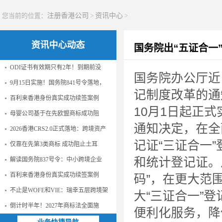
您当前的位置：
注册香港公司
>
资讯中心
>
资讯中心动态
国务院出“五证合一
ODI证书有效期只有2年！到期前没
国务院办公厅近
9月15日实施！国务院841号令落地，
记制度改革的通知
百利来香港身份真实成功续签案例
10月1日起正式
母婴公司基于在先欧盟商标成功阻
通知决定，在全
2026香港CRS2.0正式落地：跨境资产
记证“三证合一
仅靠在先第3类商标 成功阻止土耳
和统计登记证。从
解读国务院837号令：中小跨境企业
百利来香港身份真实成功续签案例
码”，在更大范
不止是WOFE和VIE：瑞幸五层跨境架
大“三证合一”
倒计时半年！2027年商标法全面施
便利化服务，降