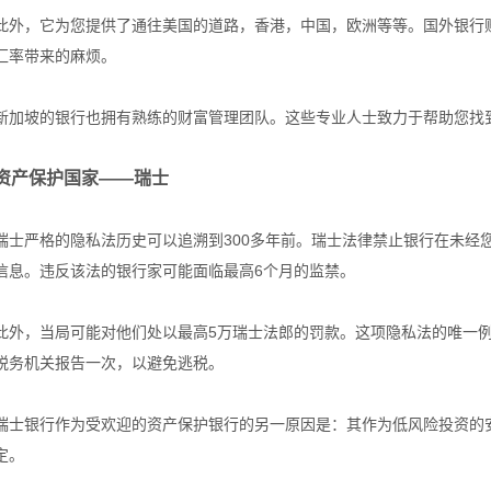
此外，它为您提供了通往美国的道路，香港，中国，欧洲等等。国外银行
汇率带来的麻烦。
新加坡的银行也拥有熟练的财富管理团队。这些专业人士致力于帮助您找
资产保护国家——瑞士
瑞士严格的隐私法历史可以追溯到300多年前。瑞士法律禁止银行在未经
信息。违反该法的银行家可能面临最高6个月的监禁。
此外，当局可能对他们处以最高5万瑞士法郎的罚款。这项隐私法的唯一
税务机关报告一次，以避免逃税。
瑞士银行作为受欢迎的资产保护银行的另一原因是：其作为低风险投资的
定。