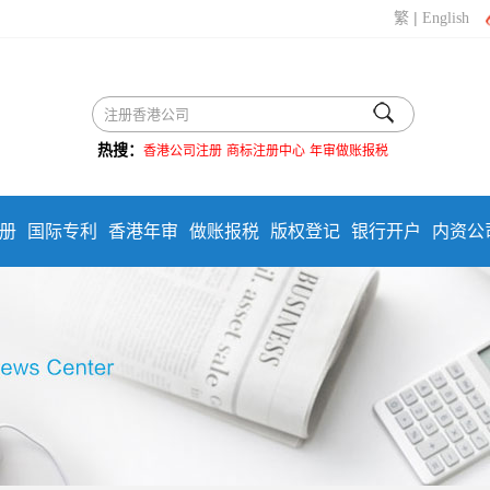
|
繁
English
热搜：
香港公司注册
商标注册中心
年审做账报税
册
国际专利
香港年审
做账报税
版权登记
银行开户
内资公