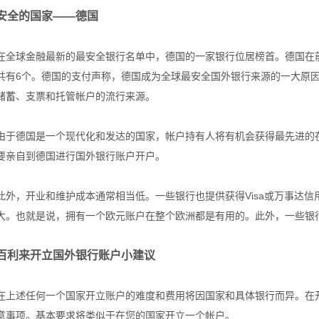
安全的国家——德国
在全球金融最新的最安全银行名单中，德国的一家银行位居榜首。德国在
共有6个。德国的支付声称，德国成为全球最安全国外银行来源的一大原
储蓄、支票和托管帐户的流行来源。
由于德国是一个现代化和发达的国家，帐户持有人将有机会获得最先进的在
要亲自到德国进行国外银行账户开户。
此外，开业和维护成本通常相当低。一些银行也提供获得Visa或万事达
大。也就是说，拥有一个欧元账户在整个欧洲都是有用的。此外，一些银
百利来开立国外银行账户小建议
在上述任何一个国家开立账户的难度和费用将因国家和具体银行而异。在
意事项。基本要求将类似于在您的国家开立一个帐户。