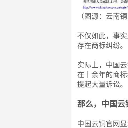
（图源：云南铜
不仅如此，事实
存在商标纠纷。
实际上，中国云
在十余年的商标
提起大量诉讼。
那么，中国云
中国云铜官网显