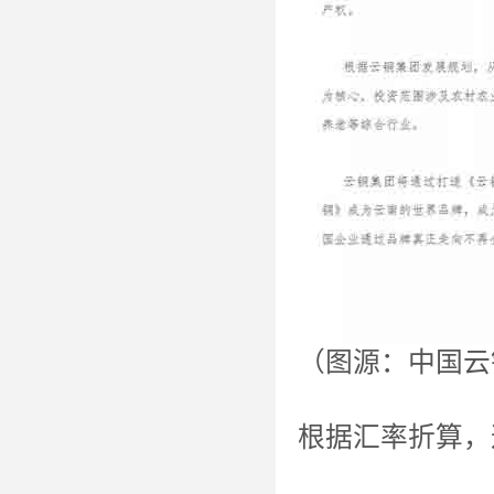
（图源：中国云
根据汇率折算，