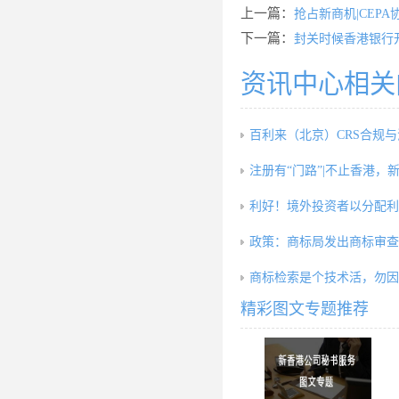
上一篇：
抢占新商机|CEP
下一篇：
封关时候香港银行
资讯中心相关
百利来（北京）CRS合规
注册有“门路”|不止香港，
利好！境外投资者以分配利
政策：商标局发出商标审查
商标检索是个技术活，勿因
精彩图文专题推荐