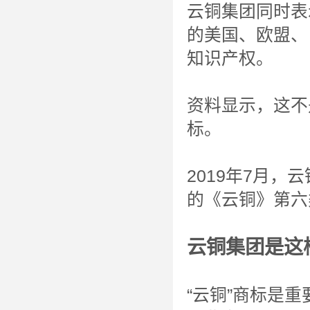
云铜集团同时表
的美国、欧盟、
知识产权。
资料显示，这不
标。
2019年7月，
的《云铜》第六
云铜集团是这
“云铜”商标是