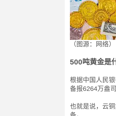
（图源：网络）
500吨黄金是
根据中国人民银
备报6264万盎司(
也就是说，云铜
备。