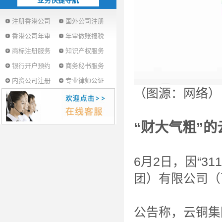
业务快捷导航
注册香港公司
国外公司注册
香港公司年审
年审做账报税
商标注册服务
知识产权服务
银行开户预约
商务秘书服务
内资公司注册
专业律师公证
（图源：网络）
“财大气粗”
6月2日，因“3
团）有限公司（
公告称，云铜集