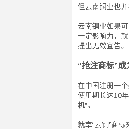
但云南铜业也并
云南铜业如果可
一定影响力，就
提出无效宣告。
“抢注商标”
在中国注册一个
使用期长达10
机”。
就拿“云铜”商