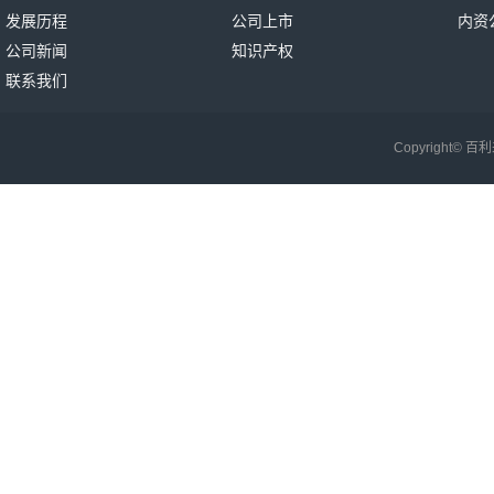
发展历程
公司上市
内资
公司新闻
知识产权
联系我们
Copyright©
百利