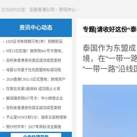
您当前的位置：
注册香港公司
>
资讯中心
>
资讯中心动态
专题|请收好这份“
ODI证书有效期只有2年！到期前没
泰国作为东盟成
9月15日实施！国务院841号令落地，
境，在“一带一
百利来香港身份真实成功续签案例
“一带一路”沿
母婴公司基于在先欧盟商标成功阻
2026香港CRS2.0正式落地：跨境资产
仅靠在先第3类商标 成功阻止土耳
解读国务院837号令：中小跨境企业
百利来香港身份真实成功续签案例
不止是WOFE和VIE：瑞幸五层跨境架
倒计时半年！2027年商标法全面施