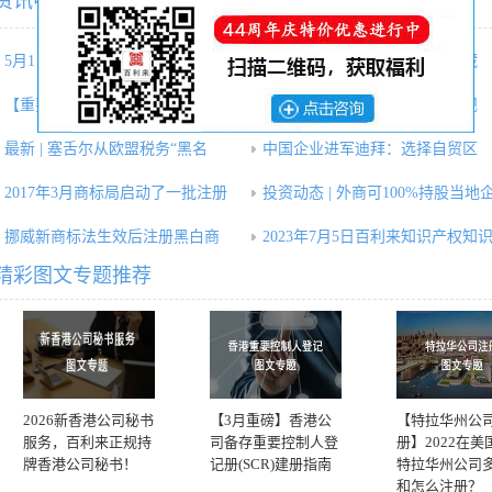
资讯中心相关内容推荐：
5月1日后营改增文化事业建设费
掘金日本：机遇诱人，挑战暗藏
【重要提醒】美国2019税收新规，
央行下发人民币跨境支付系统规
最新 | 塞舌尔从欧盟税务“黑名
中国企业进军迪拜：选择自贸区
2017年3月商标局启动了一批注册
投资动态 | 外商可100%持股当地
挪威新商标法生效后注册黑白商
2023年7月5日百利来知识产权知
精彩图文专题推荐
2026新香港公司秘书
【3月重磅】香港公
【特拉华州公
服务，百利来正规持
司备存重要控制人登
册】2022在美
牌香港公司秘书！
记册(SCR)建册指南
特拉华州公司
和怎么注册？