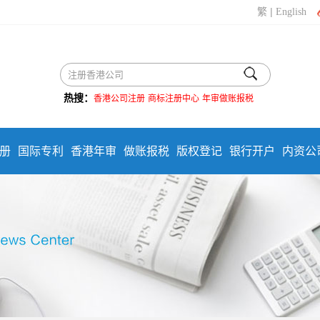
|
繁
English
热搜：
香港公司注册
商标注册中心
年审做账报税
册
国际专利
香港年审
做账报税
版权登记
银行开户
内资公