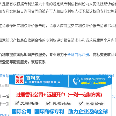
人是指有权根据专利法第六十条的规定就专利侵权纠纷向人民法院起诉或
如专利实施独占许可合同的被许可人和由专利权人授予起诉权的专利实施
在请求作出专利权评价报告时，请求人应当提交专利权评价报告请求书及
国家知识产权局自收到合格的专利权评价报告请求书和请求费后两个月内
百利来提供国际知识产权服务，专业致力于
、商标变更转让
全球商标注册
权登记等配套服务，欢迎联系
如果您喜欢本文可将网址：
http://www.hkgcr.com/zixunzhongxin/3409.html
分享本文
最后更新时间:
2022-10-21
阅读:
115次
上一篇：
重磅！香港拨款300亿引进企业与人才| 购1000万房子可退还26
下一篇：
注意！美国商标答复审查意见期限将缩短至3个月