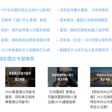
TPP对中国外贸企业有什么影响？
专利证书重大更新：39年传统布
注册有“门路”|不止香港，新加
税务建议 | 美国公司税收明细及
利好！境外投资者以分配利润直
震惊！确权的商标权属人因字体
政策：商标局发出商标审查及审
百利来（北京）CRS合规与海外所
2022年香港优才计划最新打分表，
韩国将于10月开设人民币期货市
精彩图文专题推荐
2026新香港公司秘书
【3月重磅】香港公
【特拉华州公
服务，百利来正规持
司备存重要控制人登
册】2022在美
牌香港公司秘书！
记册(SCR)建册指南
特拉华州公司
和怎么注册？