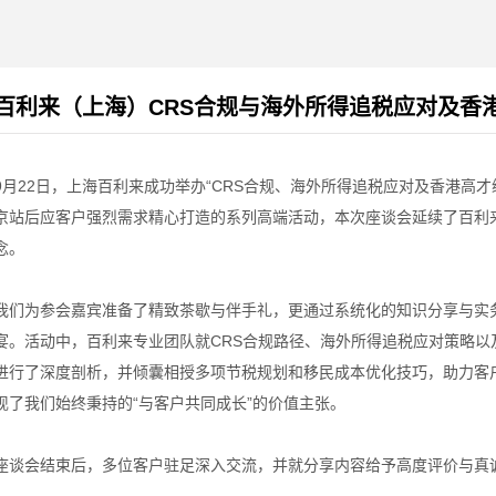
百利来（上海）CRS合规与海外所得追税应对及香
9月22日，上海百利来成功举办“CRS合规、海外所得追税应对及香港高
京站后应客户强烈需求精心打造的系列高端活动，本次座谈会延续了百利
念。
我们为参会嘉宾准备了精致茶歇与伴手礼，更通过系统化的知识分享与实
宴。活动中，百利来专业团队就CRS合规路径、海外所得追税应对策略以
进行了深度剖析，并倾囊相授多项节税规划和移民成本优化技巧，助力客
现了我们始终秉持的“与客户共同成长”的价值主张。
座谈会结束后，多位客户驻足深入交流，并就分享内容给予高度评价与真