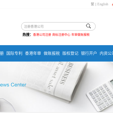
|
繁
English
热搜：
香港公司注册
商标注册中心
年审做账报税
册
国际专利
香港年审
做账报税
版权登记
银行开户
内资公