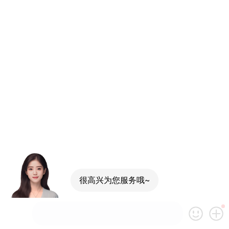
很高兴为您服务哦~