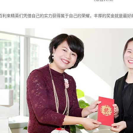
百利来精英们凭借自己的实力获得属于自己的荣耀，丰厚的奖金就是最好