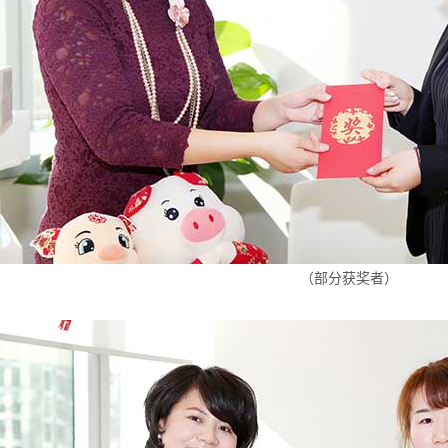
（部分获奖者）