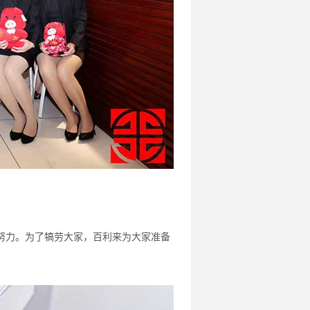
努力。为了犒劳大家，百利来为大家准备