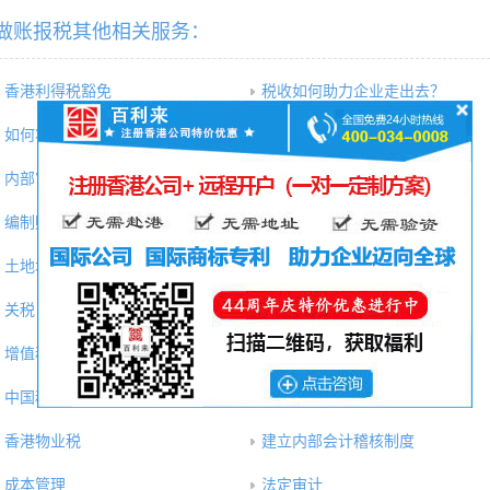
做账报税其他相关服务：
香港利得税豁免
税收如何助力企业走出去？
如何将税务筹划在海外投资中的
案例解析 ：“走出去”企业如何
内部审计
特殊目的审计
编制财务报表
香港关税
土地增值税
房产税
关税
消费税
增值税
企业所得税
中国税务健康诊断
香港利得税
香港物业税
建立内部会计稽核制度
成本管理
法定审计