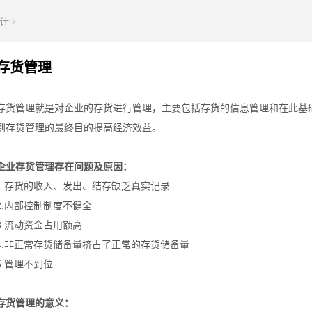
计
>
存货管理
存货管理就是对企业的存货进行管理，主要包括存货的信息管理和在此基
到存货管理的最终目的提高经济效益。
企业存货管理存在问题及原因：
1.存货的收入、发出、结存缺乏真实记录
2.内部控制制度不健全
3.流动资金占用额高
4.非正常存货储备量挤占了正常的存货储备量
5.管理不到位
存货管理的意义：