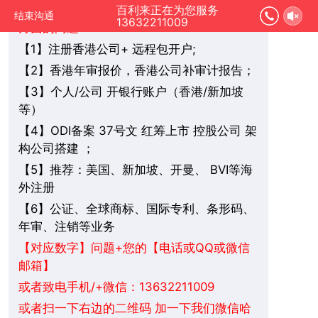
您好，我是在线人工客服，您是想要了解哪
百利来正在为您服务
结束沟通
13632211009
方面的问题：
1】注册香港公司+ 远程包开户;
【
2】香港年审报价，香港公司补审计报告；
【
3】个人/公司 开银行账户（香港/新加坡
【
等）
4】ODI备案 37号文 红筹上市 控股公司 架
【
构公司搭建 ；
5】推荐：美国、新加坡、
BVI
等海
【
开曼、
外注册
6】公证、全球商标、国际专利、条形码、
【
年审、注销等业务
+您的【电话或QQ或微信
【对应数字】问题
邮箱】
或者致电手机/+微信：13632211009
或者扫一下右边的二维码 加一下我们微信哈