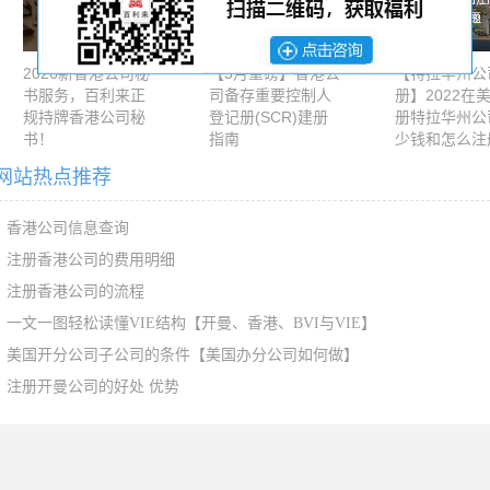
2026新香港公司秘
【3月重磅】香港公
【特拉华州公
书服务，百利来正
司备存重要控制人
册】2022在
规持牌香港公司秘
登记册(SCR)建册
册特拉华州公
书！
指南
少钱和怎么注
网站热点推荐
香港公司信息查询
注册香港公司的费用明细
注册香港公司的流程
一文一图轻松读懂VIE结构【开曼、香港、BVI与VIE】
美国开分公司子公司的条件【美国办分公司如何做】
注册开曼公司的好处 优势