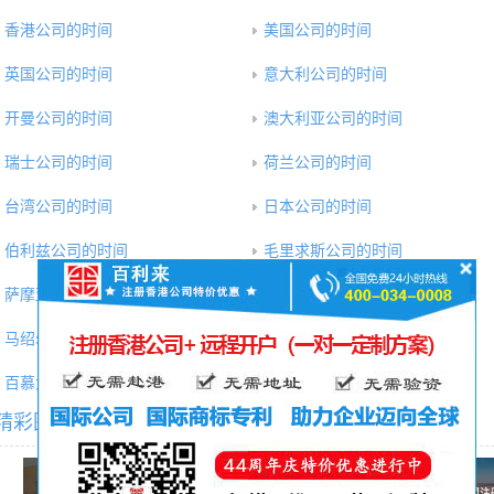
香港公司的时间
美国公司的时间
英国公司的时间
意大利公司的时间
开曼公司的时间
澳大利亚公司的时间
瑞士公司的时间
荷兰公司的时间
台湾公司的时间
日本公司的时间
伯利兹公司的时间
毛里求斯公司的时间
萨摩亚公司的时间
巴哈马公司的时间
马绍尔公司的时间
德国公司的时间
百慕大公司的时间
阿联酋公司的时间
精彩图文专题推荐