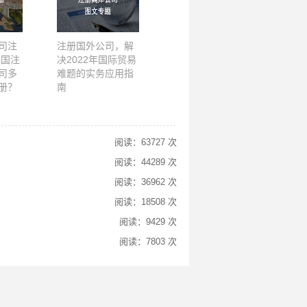
司注
注册国外公司，解
美国注
决2022年国际贸易
司多
难题的实务应用指
册？
南
阅读：63727 次
阅读：44289 次
阅读：36962 次
阅读：18508 次
阅读：9429 次
阅读：7803 次