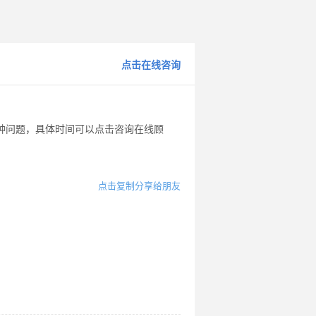
点击在线咨询
种问题，具体时间可以点击咨询在线顾
点击复制分享给朋友