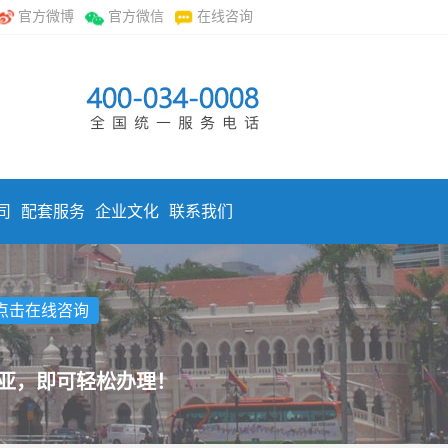
官方微博
官方微信
在线咨询
司
配套服务
企业文化
联系我们
点击在线咨询
亚，即可轻松办理！