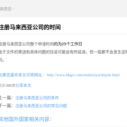
来西亚
>
注册马来西亚公司的时间
注册马来西亚公司整个申请时间
约为25个工作日
由于文件的寄送和具体问题的往返可能会有所延误，但一般都不会发生这
问。
如果您喜欢本文可将网址：
http://www.hkgcr.com/malaixiya/shijian.html
分享本文
阅读:
480次
上一篇：
注册马来西亚公司的条件
下一篇：
注册马来西亚公司的常见问题
其他国外国家相关内容：