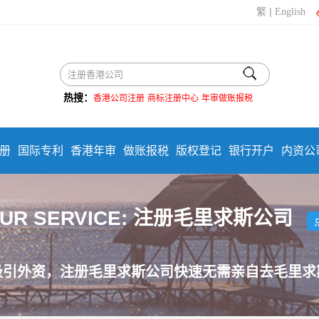
|
繁
English
热搜：
香港公司注册
商标注册中心
年审做账报税
册
国际专利
香港年审
做账报税
版权登记
银行开户
内资公
UR SERVICE: 注册毛里求斯公司
吸引外资，注册毛里求斯公司快速无需亲自去毛里求