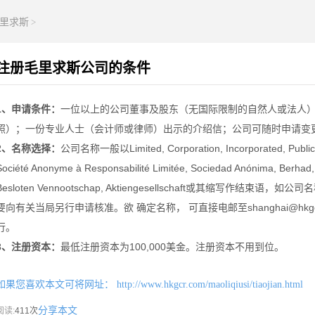
里求斯
>
注册毛里求斯公司的条件
1、申请条件：
一位以上的公司董事及股东（无国际限制的自然人或法人
照）；一份专业人士（会计师或律师）出示的介绍信；公司可随时申请变
2、名称选择：
公司名称一般以Limited, Corporation, Incorporated, Public 
Société Anonyme à Responsabilité Limitée, Sociedad Anónima, Berhad,
Besloten Vennootschap, Aktiengesellschaft或其缩写作结束语，如公
要向有关当局另行申请核准。欲 确定名称， 可直接电邮至shanghai@hkgcr.co
行。
3、注册资本：
最低注册资本为100,000美金。注册资本不用到位。
如果您喜欢本文可将网址：
http://www.hkgcr.com/maoliqiusi/tiaojian.html
分享本文
阅读:
411次