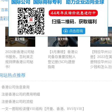
百慕大公司的条件
阿联酋公司的条件
精彩图文专题推荐
2026新香港公司秘
【3月重磅】香港公
【特拉华州公
书服务，百利来正
司备存重要控制人
册】2022在
规持牌香港公司秘
登记册(SCR)建册
册特拉华州公
书！
指南
少钱和怎么注
网站热点推荐
香港公司信息查询
注册香港公司的费用明细
注册香港公司的流程
一文一图轻松读懂VIE结构【开曼、香港、BVI与VIE】