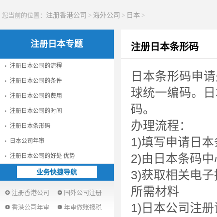
您当前的位置：
注册香港公司
>
海外公司
>
日本
>
注册日本专题
注册日本条形码
注册日本公司的流程
日本条形码申请
注册日本公司的条件
球统一编码。日
注册日本公司的费用
码。
注册日本公司的时间
办理流程：
注册日本条形码
1)填写申请日
日本公司年审
2)由日本条码
注册日本公司的好处 优势
业务快捷导航
3)获取相关电
所需材料
注册香港公司
国外公司注册
1)日本公司注册
香港公司年审
年审做账报税