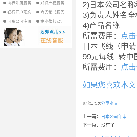
商标注册服务
知识产权服务
2)日本公司名
银行开户预约
商务秘书服务
3)负责人姓名全
内资公司注册
专业律师公证
4)产品名称
所需费用：
点击
日本飞线（申请
99元每线 转中
所需费用：
点击
如果您喜欢本文
分享本文
阅读:
175次
上一篇：
日本公司年审
下一篇：没有了