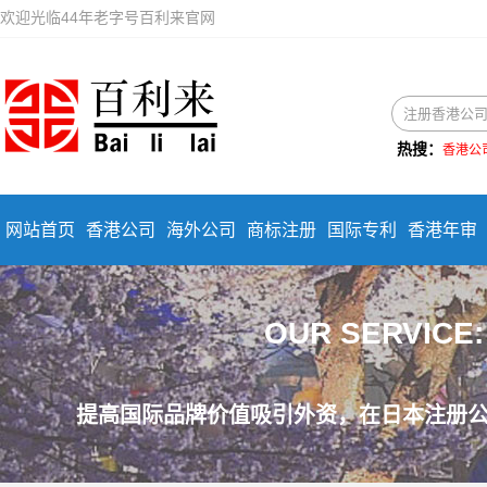
欢迎光临44年老字号百利来官网
热搜：
香港公
网站首页
香港公司
海外公司
商标注册
国际专利
香港年审
OUR SERVIC
提高国际品牌价值吸引外资，在日本注册