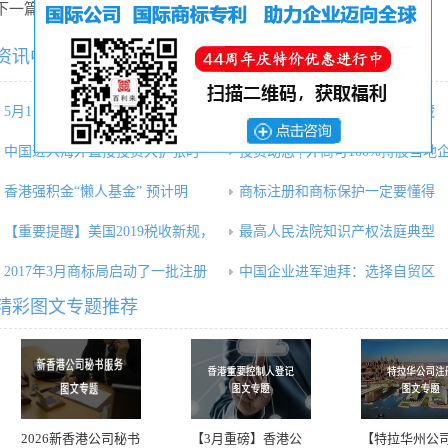
下一篇：
苏锦梁：今届不推版权修订条例草案
资讯中心相关内容推荐：
5月1日后营改增文化事业建设费
掘金日本：机遇诱人，挑战暗藏
中国进入海外直接投资大扩张时
投资动态 | 外商可100%持股当地
香港强积金“懒人基金” 预计明
商标注册和商标保护一定要懂得
【重要提醒】美国2019税收新规，
最高人民法院知识产权法庭典型
2017年3月商标局启动了一批注册
中国企业进军迪拜：选择自贸区
精彩图文专题推荐
2026新香港公司秘书
【3月重磅】香港公
【特拉华州公