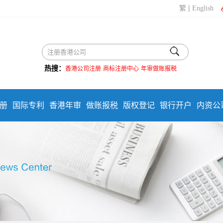
|
繁
English
热搜：
香港公司注册
商标注册中心
年审做账报税
册
国际专利
香港年审
做账报税
版权登记
银行开户
内资公