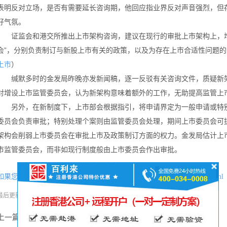
表明反对立场，是否有需要延长咨询期，他回应指业界反对声音强烈，但
好气氛。
证监会和港交所推出上市架构咨询，建议在现行的审批上市架构上，增设
会”，分别负责制订与新股上市有关的政策，以及为存在上市合适性问题
）
上市
缄默多时的金发局昨晚亦发新闻稿，逐一反驳有关咨询文件，质疑新架
对增设上市监管委员会，认为新架构意味着额外的工作，无助提高监管上
另外，在新制度下，上市部会根据指引，将申请界定为一般申请或特别
委员会负责审批；特别处理个案则由监管委员会处理，期间上市委员会可
架构会削弱上市委员会在审批上市及政策制订方面的权力。金发局估计上
市监管委员会，而非如现行制度般由上市委员会作出审批。
如果您喜欢本文可将网址：
http://www.hkgcr.com/zixunzhongxin/1792.html
分享本文
最后更新时间:
2016-09-12
阅读:
189次
上一篇：
金管局：研引入中介平台 助企业香港银行开户