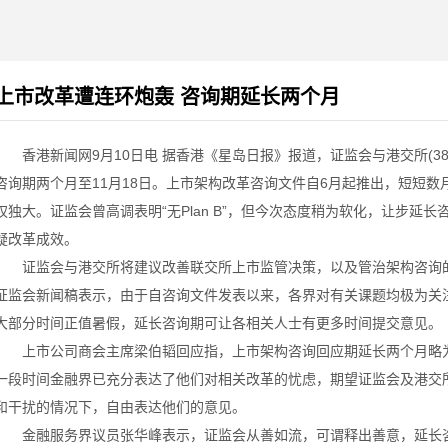
上市改革遭连环炮轰 咨询期延长两个月
香港新闻网9月10日电 据香港《星岛日报》报道，证监会与港交所(38
咨询期两个月至11月18日。上市架构改革咨询文件自6月起推出，短短
权独大。证监会曾高调表明“无Plan B”，但今次态度稍为软化，让步延
疑改革成效。
证监会与港交所将建议改善联交所上市监管决策，以及管治架构咨询的回
证监会新闻稿表示，由于自咨询文件发表以来，各界对有关课题均极为关
大部分时间正值暑假，延长咨询期可让各相关人士有更多时间提交意见。
上市公司商会主席梁伯韬回应指，上市架构咨询回应期延长两个月略为
一段时间金融界已充分表达了他们对相关改革的忧虑，期望证监会及港交
和干扰的情况下，自由表达他们的意见。
金融服务界议员张华峰表示，证监会从善如流，可谓释出善意，延长咨