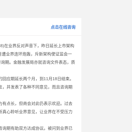
点击在线咨询
8)在业界反对声音下，昨日延长上市架构
数月遭业界连环炮轰，斥新架构使证监会一
长咨询期。金融发展局亦就咨询文件表态，质
应期延长两个月，到11月18日结束。
注，并发表了各种不同意见，而且咨询期
有点长，但商会对此仍表示欢迎。过去
所真心聆听业界意见，让业界在不受压力
询期有助双方达成协议。被问到业界已