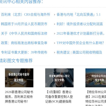
资讯中心相关内容推荐：
百利来（北京）CRS合规与海外所
香港与内地「北向互换通」5.1
韩国将于10月开设人民币期货市
利好！境外投资者以分配利润直
关于《中华人民共和国商标法修
2022年香港优才计划最新打分表
政策：商标局发出商标审查及审
TPP对中国外贸企业有什么影响？
专利证书重大更新：39年传统布
税务建议 | 美国公司税收明细及
精彩图文专题推荐
2026新香港公司秘书
【3月重磅】香港公
【特拉华州公
服务，百利来正规持
司备存重要控制人登
册】2022在美
牌香港公司秘书！
记册(SCR)建册指南
特拉华州公司