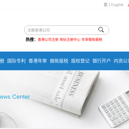
|
繁
English
热搜：
香港公司注册
商标注册中心
年审做账报税
册
国际专利
香港年审
做账报税
版权登记
银行开户
内资公