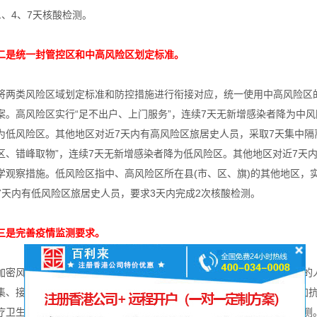
1、4、7天核酸检测。
二是统一封管控区和中高风险区划定标准。
将两类风险区域划定标准和防控措施进行衔接对应，统一使用中高风险区
案。高风险区实行“足不出户、上门服务”，连续7天无新增感染者降为中
为低风险区。其他地区对近7天内有高风险区旅居史人员，采取7天集中隔
区、错峰取物”，连续7天无新增感染者降为低风险区。其他地区对近7天
学观察措施。低风险区指中、高风险区所在县(市、区、旗)的其他地区，实
7天内有低风险区旅居史人员，要求3天内完成2次核酸检测。
三是完善疫情监测要求。
加密风险职业人群核酸检测频次，将与入境人员、物品、环境直接接触的
集、接触人员频繁、流动性强的从业人员核酸检测调整为每周2次。增加
疗卫生机构对可疑患者、疫情处置时对中高风险区人员等可增加抗原检测