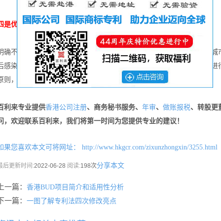
四是优化区域核酸检测策略。
明确不同人口规模区域核酸检测方案，针对省会城市和千万级人口以上城
后感染来源是否明确、是否存在社区传播风险及传播链是否清晰等因素进
原则，确定区域核酸检测的范围和频次。
百利来专业提供
、商务秘书服务、
、
、转股更
香港公司注册
年审
做账报税
问，欢迎联系百利来，我们将第一时间为您提供专业的建议！
如果您喜欢本文可将网址：
http://www.hkgcr.com/zixunzhongxin/3255.html
分享本文
最后更新时间:
2022-06-28
阅读:
198次
上一篇：
香港BUD项目简介和适用性分析
下一篇：
一图了解专利法四次修改亮点