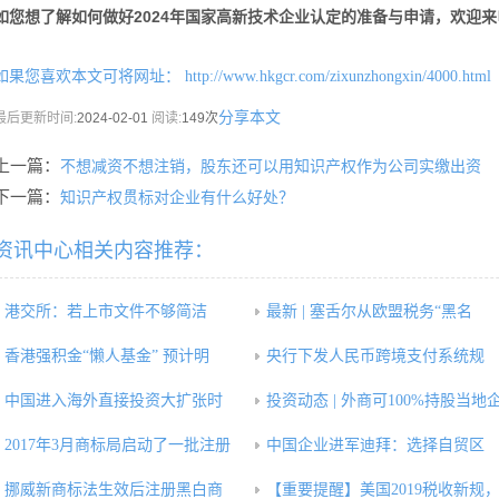
如您想了解如何做好2024年国家高新技术企业认定的准备与申请，欢迎
如果您喜欢本文可将网址：
http://www.hkgcr.com/zixunzhongxin/4000.html
分享本文
最后更新时间:
2024-02-01
阅读:
149次
上一篇：
不想减资不想注销，股东还可以用知识产权作为公司实缴出资
下一篇：
知识产权贯标对企业有什么好处？
资讯中心相关内容推荐：
港交所：若上市文件不够简洁
最新 | 塞舌尔从欧盟税务“黑名
香港强积金“懒人基金” 预计明
央行下发人民币跨境支付系统规
中国进入海外直接投资大扩张时
投资动态 | 外商可100%持股当地
2017年3月商标局启动了一批注册
中国企业进军迪拜：选择自贸区
挪威新商标法生效后注册黑白商
【重要提醒】美国2019税收新规