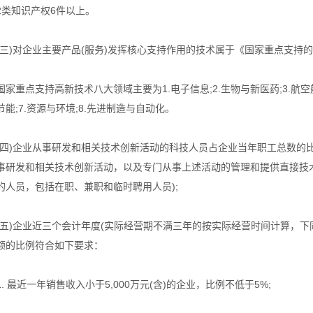
2类知识产权6件以上。
(三)对企业主要产品(服务)发挥核心支持作用的技术属于《国家重点支持
国家重点支持高新技术八大领域主要为1.电子信息;2.生物与新医药;3.航空航
节能;7.资源与环境;8.先进制造与自动化。
(四)企业从事研发和相关技术创新活动的科技人员占企业当年职工总数的比
事研发和相关技术创新活动，以及专门从事上述活动的管理和提供直接技术
的人员，包括在职、兼职和临时聘用人员);
(五)企业近三个会计年度(实际经营期不满三年的按实际经营时间计算，下
额的比例符合如下要求：
1. 最近一年销售收入小于5,000万元(含)的企业，比例不低于5%;