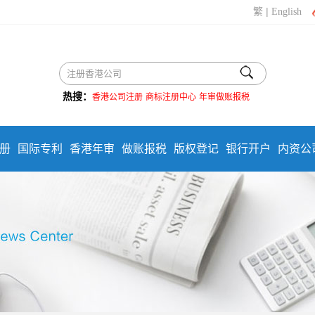
|
繁
English
热搜：
香港公司注册
商标注册中心
年审做账报税
册
国际专利
香港年审
做账报税
版权登记
银行开户
内资公