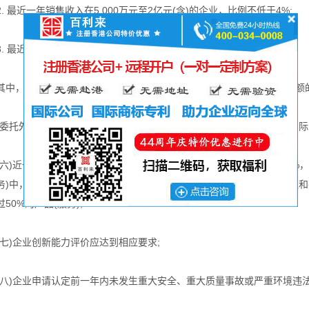
2. 最近一年销售收入在5,000万元至2亿元(含)的企业，比例不低于4%;
3. 最近一年销售收入在2亿元以上的企业，比例不低于3%。
其中，企业在中国境内发生的研究开发费用总额占全部研究开发费用总额的
(委托外部研究开发费用的实际发生额应按照独立交易原则确定，按照实际
(六)近一年高新技术产品(服务)收入占企业同期总收入的比例不低于60%
务)中，拥有在技术上发挥核心支持作用的知识产权的所有权，且收入之和
过50%的产品(服务);
(七)企业创新能力评价应达到相应要求;
(八)企业申请认定前一年内未发生重大安全、重大质量事故或严重环境违