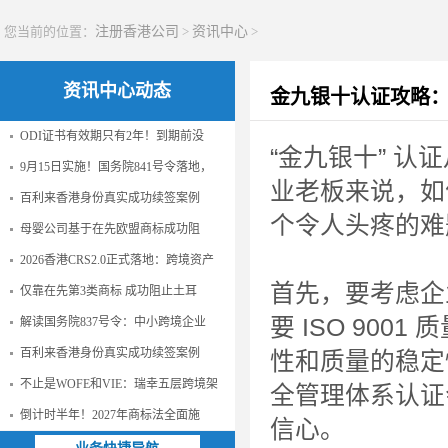
您当前的位置：
注册香港公司
>
资讯中心
>
资讯中心动态
金九银十认证攻略
ODI证书有效期只有2年！到期前没
“金九银十” 
9月15日实施！国务院841号令落地，
业老板来说，如
百利来香港身份真实成功续签案例
个令人头疼的难
母婴公司基于在先欧盟商标成功阻
2026香港CRS2.0正式落地：跨境资产
首先，要考虑企
仅靠在先第3类商标 成功阻止土耳
要 ISO 90
解读国务院837号令：中小跨境企业
百利来香港身份真实成功续签案例
性和质量的稳定性
不止是WOFE和VIE：瑞幸五层跨境架
全管理体系认证
倒计时半年！2027年商标法全面施
信心。