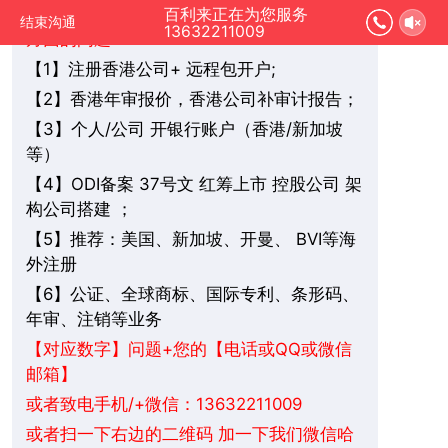
您好，我是在线人工客服，您是想要了解哪
百利来正在为您服务
结束沟通
13632211009
方面的问题：
1】注册香港公司+ 远程包开户;
【
2】香港年审报价，香港公司补审计报告；
【
3】个人/公司 开银行账户（香港/新加坡
【
等）
4】ODI备案 37号文 红筹上市 控股公司 架
【
构公司搭建 ；
5】推荐：美国、新加坡、
BVI
等海
【
开曼、
外注册
6】公证、全球商标、国际专利、条形码、
【
年审、注销等业务
+您的【电话或QQ或微信
【对应数字】问题
邮箱】
或者致电手机/+微信：13632211009
或者扫一下右边的二维码 加一下我们微信哈