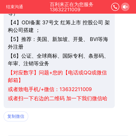
百利来正在为您服务
3】个人/公司 开银行账户（香港/新加坡
【
结束沟通
13632211009
等）
4】ODI备案 37号文 红筹上市 控股公司 架
【
构公司搭建 ；
5】推荐：美国、新加坡、
BVI
等海
【
开曼、
外注册
6】公证、全球商标、国际专利、条形码、
【
年审、注销等业务
+您的【电话或QQ或微信
【对应数字】问题
邮箱】
或者致电手机/+微信：13632211009
或者扫一下右边的二维码 加一下我们微信哈
复制微信