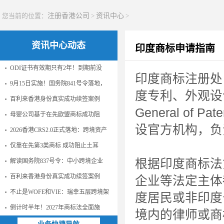
您当前的位置：
注册香港公司
>
资讯中心
>
资讯中心动态
印度商标申请指南
ODI证书有效期只有2年！到期前没
印度商标注册处（Tr
9月15日实施！国务院841号令落地，
度专利、外观设计及商
百利来香港身份真实成功续签案例
General of Pa
母婴公司基于在先欧盟商标成功阻
设官方机构，负
2026香港CRS2.0正式落地：跨境资产
仅靠在先第3类商标 成功阻止土耳
根据印度商标法
解读国务院837号令：中小跨境企业
百利来香港身份真实成功续签案例
企业等法定主体
不止是WOFE和VIE：瑞幸五层跨境架
度居民或非印度
倒计时半年！2027年商标法全面施
境内的律师或商