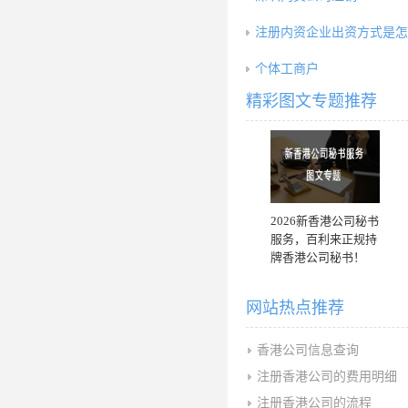
注册内资企业出资方式是怎
个体工商户
精彩图文专题推荐
2026新香港公司秘书
服务，百利来正规持
牌香港公司秘书！
网站热点推荐
香港公司信息查询
注册香港公司的费用明细
注册香港公司的流程