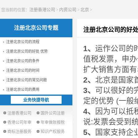
您当前的位置：
注册香港公司
>
内资公司
>
北京
>
注册北京公司专题
注册北京公司的好处
注册北京公司的流程
1、
运作公司的
注册北京公司的好处 优势
值税发票，申办
注册北京公司的条件
扩大销售方面有
注册北京公司的时间
2、
北京是国家
注册北京公司的常见问题
3、
可以很好的
注册北京公司的费用
定的优势 (一
业务快捷导航
4、
因为可以抵
注册香港公司
国外公司注册
说:发票会受到
香港公司年审
年审做账报税
5、
国家支持企
商标注册服务
知识产权服务