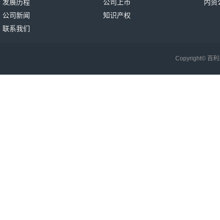
发展历程
公司上市
内资
公司新闻
知识产权
联系我们
Copyright©
百利