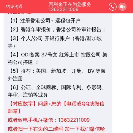
您好，我是在线人工客服，您是想要了解哪
百利来正在为您服务
结束沟通
13632211009
方面的问题：
1】注册香港公司+ 远程包开户;
【
2】香港年审报价，香港公司补审计报告；
【
3】个人/公司 开银行账户（香港/新加坡
【
等）
4】ODI备案 37号文 红筹上市 控股公司 架
【
构公司搭建 ；
5】推荐：美国、新加坡、
BVI
等海
【
开曼、
外注册
6】公证、全球商标、国际专利、条形码、
【
年审、注销等业务
+您的【电话或QQ或微信
【对应数字】问题
邮箱】
或者致电手机/+微信：13632211009
或者扫一下右边的二维码 加一下我们微信哈