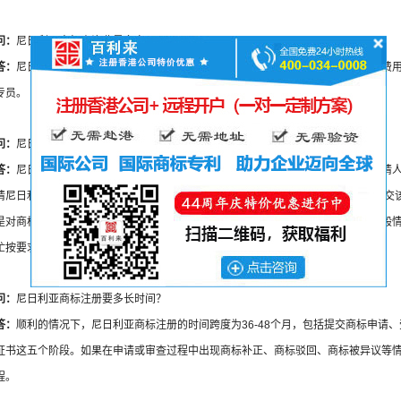
问：
尼日利亚商标查询费是多少？
答：
尼日利亚商标查询是非必须的，如果要作商标查询，则要支付相应的商标查询费
专员。
问：
尼日利亚商标注册要什么条件？
答：
尼日利亚商标局对申请人不设过多限制，对于申请人要求方面，只需要提交申请
请尼日利亚商标，则需要提交该个人的身份证/护照复印件，如果以企业申请，则提交
是对商标注册的规范要求，例如商标图样的尺寸大小，商标申请书式的填写等，一般
忙按要求做好的。
问：
尼日利亚商标注册要多长时间？
答：
顺利的情况下，尼日利亚商标注册的时间跨度为36-48个月，包括提交商标申请
证书这五个阶段。如果在申请或审查过程中出现商标补正、商标驳回、商标被异议等
程。