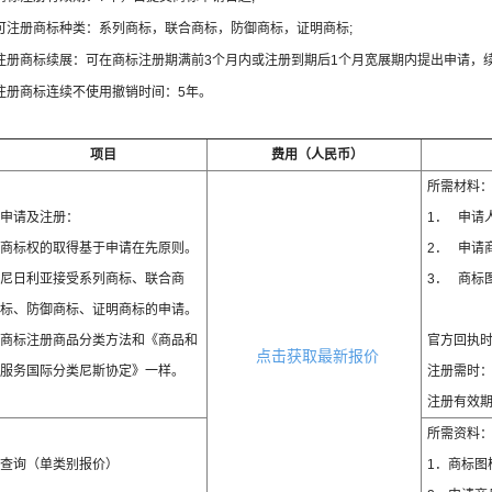
可注册商标种类：系列商标，联合商标，防御商标，证明商标;
注册商标续展：可在商标注册期满前3个月内或注册到期后1个月宽展期内提出申请，续
注册商标连续不使用撤销时间：5年。
项目
费用（人民币）
所需材料
申请及注册：
1． 申请
商标权的取得基于申请在先原则。
2． 申请
尼日利亚接受系列商标、联合商
3． 商标
标、防御商标、证明商标的申请。
商标注册商品分类方法和《商品和
官方回执时
点击获取最新报价
服务国际分类尼斯协定》一样。
注册需时：3
注册有效期
所需资料
查询（单类别报价）
1．商标图