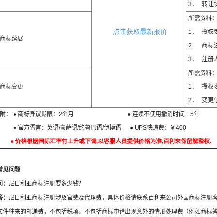
3． 转让
所需资料
点击获取最新报价
1． 授权
商标续展
2． 商标
3． 注册
所需资料
商标变更
1． 授权
2． 变更
附： ● 商标异议期限：2个月 ● 连续不使用撤消时间：5年
● 官方语言：英语/豪萨语/约鲁巴语/伊博语 ● UPS快递费：￥400
● 价格根据国际汇率有上升或下调,以客服人员提供价格为准,百利来保留解释权.
常见问题
问：
尼日利亚商标注册要多少钱？
答：
尼日利亚商标注册涉及官费及代理费，具体价格请联系百利来公司外国商标注册
文件往来的邮递费，不包括税项、不包括商标申请出现意外的情形处理费（例如商标