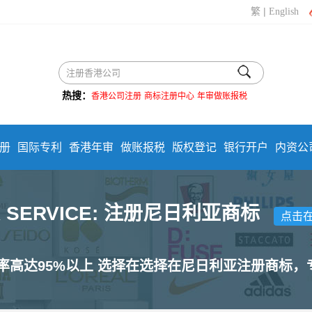
|
繁
English
热搜：
香港公司注册
商标注册中心
年审做账报税
册
国际专利
香港年审
做账报税
版权登记
银行开户
内资公
R SERVICE: 注册尼日利亚商标
点击
率高达95%以上 选择在选择在尼日利亚注册商标