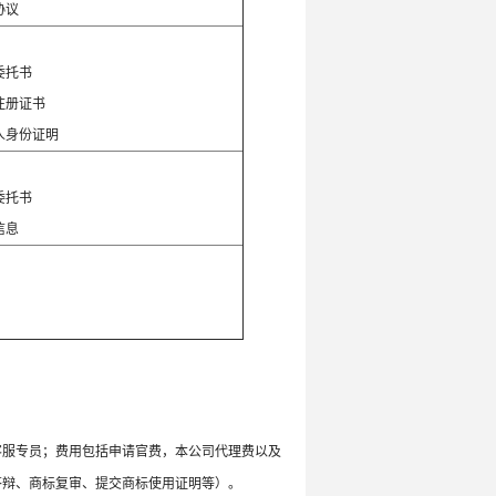
协议
：
委托书
注册证书
人身份证明
：
委托书
信息
客服专员；费用包括申请官费，本公司代理费以及
答辩、商标复审、提交商标使用证明等）。