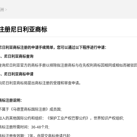
洲
>
注册尼日利亚商标
尼日利亚商标注册的申请手续简单，您可以通过以下程序进行申请：
1、尼日利亚商标查询
查询尼日利亚官方的商标手册以排除拟注册商标与在先权利商标因相同或相似而被驳
2、尼日利亚商标申请
向尼日利亚商标局提出商标注册的受理和审查申请。
商标注册说明：
不属于《马德里商标国际注册》成员国;
加入的其他国际公约和组织：《保护工业产权巴黎公约》，世界知识产权组织;
商标注册所需时间：36-48个月;
商标注册有效期：7年，自提交商标申请日起;