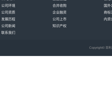
公司环境
合并收购
国外
公司资质
企业融资
商标
发展历程
公司上市
内资
公司新闻
知识产权
联系我们
Copyright©
百利