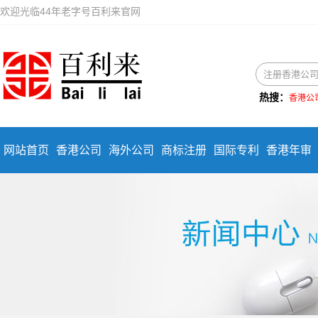
欢迎光临44年老字号百利来官网
热搜：
香港公
网站首页
香港公司
海外公司
商标注册
国际专利
香港年审