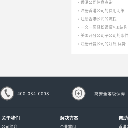
香港公司信息查询
注册香港公司的费用明细
注册香港公司的流程
一文一图轻松读懂VIE结构
美国开分公司子公司的条
注册开曼公司的好处 优势
关于我们
解决方案
帮助
公司简介
企业重组
香港