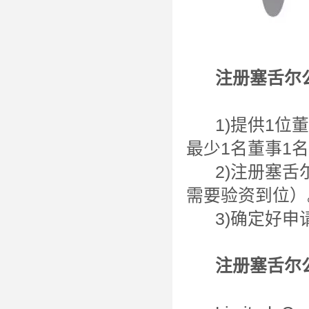
注册塞舌尔公
1)提供1位董事
最少1名董事1名
2)注册塞舌尔公
需要验资到位）
3)确定好申
注册塞舌尔公