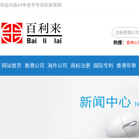
欢迎光临44年老字号百利来官网
热搜：
香港公
网站首页
香港公司
海外公司
商标注册
国际专利
香港年审