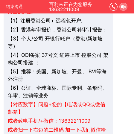
您好，我是在线人工客服，您是想要了解哪
百利来正在为您服务
结束沟通
13632211009
方面的问题：
1】注册香港公司+ 远程包开户;
【
2】香港年审报价，香港公司补审计报告；
【
3】个人/公司 开银行账户（香港/新加坡
【
等）
4】ODI备案 37号文 红筹上市 控股公司 架
【
构公司搭建 ；
5】推荐：美国、新加坡、
BVI
等海
【
开曼、
外注册
6】公证、全球商标、国际专利、条形码、
【
年审、注销等业务
+您的【电话或QQ或微信
【对应数字】问题
邮箱】
或者致电手机/+微信：13632211009
或者扫一下右边的二维码 加一下我们微信哈