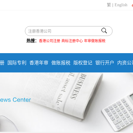
|
繁
English
热搜：
香港公司注册
商标注册中心
年审做账报税
册
国际专利
香港年审
做账报税
版权登记
银行开户
内资公