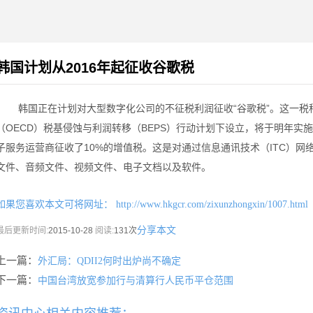
韩国计划从2016年起征收谷歌税
韩国正在计划对大型数字化公司的不征税利润征收“谷歌税”。这一税
（OECD）税基侵蚀与利润转移（BEPS）行动计划下设立，将于明年实施
子服务运营商征收了10%的增值税。这是对通过信息通讯技术（ITC）网
文件、音频文件、视频文件、电子文档以及软件。
如果您喜欢本文可将网址：
http://www.hkgcr.com/zixunzhongxin/1007.html
分享本文
最后更新时间:
2015-10-28
阅读:
131次
上一篇：
外汇局：QDII2何时出炉尚不确定
下一篇：
中国台湾放宽参加行与清算行人民币平仓范围