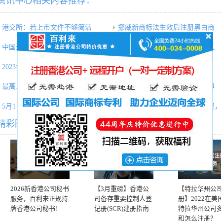
资讯中心相关内容推荐：
港交所：若上市文件不够简洁
挪威新商标法生效后注册黑白商
中国进入海外直接投资大扩张时
中国企业进军迪拜：选择自贸区
2023年7月5日百利来知识产权知识
香港强积金“懒人基金” 预计明
最高人民法院知识产权法庭典型
商标注册和商标保护一定要懂得
5月1日后营改增文化事业建设费
【重要提醒】美国2019税收新规
精彩图文专题推荐
2026新香港公司秘书
【3月重磅】香港公
【特拉华州公
服务，百利来正规持
司备存重要控制人登
册】2022在美
牌香港公司秘书！
记册(SCR)建册指南
特拉华州公司
和怎么注册？