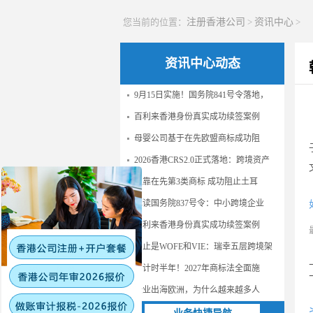
您当前的位置：
注册香港公司
>
资讯中心
>
资讯中心动态
9月15日实施！国务院841号令落地，
百利来香港身份真实成功续签案例
母婴公司基于在先欧盟商标成功阻
2026香港CRS2.0正式落地：跨境资产
仅靠在先第3类商标 成功阻止土耳
解读国务院837号令：中小跨境企业
百利来香港身份真实成功续签案例
不止是WOFE和VIE：瑞幸五层跨境架
倒计时半年！2027年商标法全面施
企业出海欧洲，为什么越来越多人