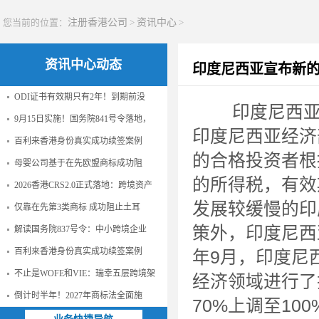
您当前的位置：
注册香港公司
>
资讯中心
>
资讯中心动态
印度尼西亚宣布新
ODI证书有效期只有2年！到期前没
印度尼西亚政
9月15日实施！国务院841号令落地，
印度尼西亚经济部长
百利来香港身份真实成功续签案例
的合格投资者根
母婴公司基于在先欧盟商标成功阻
的所得税，有效
2026香港CRS2.0正式落地：跨境资产
发展较缓慢的印
仅靠在先第3类商标 成功阻止土耳
策外，印度尼西
解读国务院837号令：中小跨境企业
百利来香港身份真实成功续签案例
年9月，印度尼
不止是WOFE和VIE：瑞幸五层跨境架
经济领域进行了
倒计时半年！2027年商标法全面施
70%上调至10