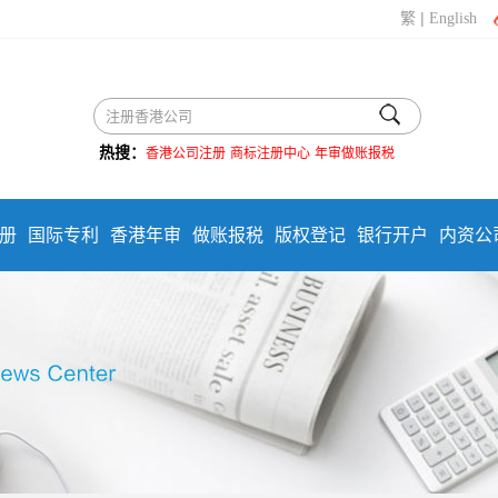
|
繁
English
热搜：
香港公司注册
商标注册中心
年审做账报税
册
国际专利
香港年审
做账报税
版权登记
银行开户
内资公