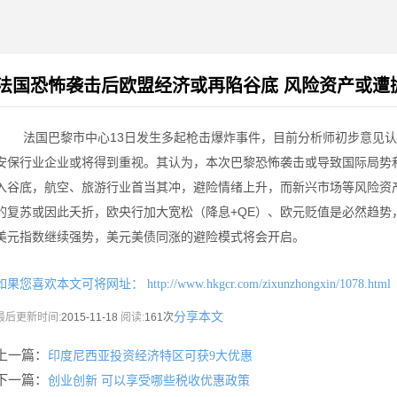
法国恐怖袭击后欧盟经济或再陷谷底 风险资产或遭
法国巴黎市中心13日发生多起枪击爆炸事件，目前分析师初步意见认
安保行业企业或将得到重视。其认为，本次巴黎恐怖袭击或导致国际局势
入谷底，航空、旅游行业首当其冲，避险情绪上升，而新兴市场等风险资
的复苏或因此夭折，欧央行加大宽松（降息+QE）、欧元贬值是必然趋势
美元指数继续强势，美元美债同涨的避险模式将会开启。
如果您喜欢本文可将网址：
http://www.hkgcr.com/zixunzhongxin/1078.html
分享本文
最后更新时间:
2015-11-18
阅读:
161次
上一篇：
印度尼西亚投资经济特区可获9大优惠
下一篇：
创业创新 可以享受哪些税收优惠政策