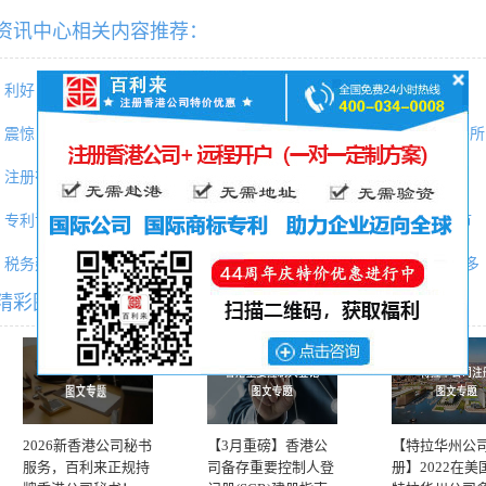
资讯中心相关内容推荐：
利好！境外投资者以分配利润直
专题|请收好这份“泰国投资分析
震惊！确权的商标权属人因字体
百利来（北京）CRS合规与海外所
注册有“门路”|不止香港，新加
香港与内地「北向互换通」5.1
专利证书重大更新：39年传统布
韩国将于10月开设人民币期货市
税务建议 | 美国公司税收明细及
2018年投资日本企业达5年来最多
精彩图文专题推荐
2026新香港公司秘书
【3月重磅】香港公
【特拉华州公
服务，百利来正规持
司备存重要控制人登
册】2022在美