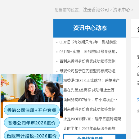
您当前的位置：
注册香港公司
>
资讯中心
>
资讯中心动态
ODI证书有效期只有2年！到期前没
9月15日实施！国务院841号令落地，
百利来香港身份真实成功续签案例
母婴公司基于在先欧盟商标成功阻
2026香港CRS2.0正式落地：跨境资产
仅靠在先第3类商标 成功阻止土耳
解读国务院837号令：中小跨境企业
百利来香港身份真实成功续签案例
不止是WOFE和VIE：瑞幸五层跨境架
倒计时半年！2027年商标法全面施