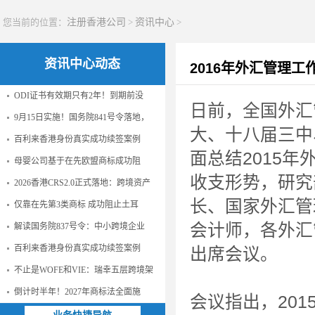
您当前的位置：
注册香港公司
>
资讯中心
>
资讯中心动态
2016年外汇管理
ODI证书有效期只有2年！到期前没
日前，全国外汇
9月15日实施！国务院841号令落地，
大、十八届三中
百利来香港身份真实成功续签案例
面总结2015
母婴公司基于在先欧盟商标成功阻
收支形势，研究
2026香港CRS2.0正式落地：跨境资产
长、国家外汇管
仅靠在先第3类商标 成功阻止土耳
会计师，各外汇
解读国务院837号令：中小跨境企业
百利来香港身份真实成功续签案例
出席会议。
不止是WOFE和VIE：瑞幸五层跨境架
倒计时半年！2027年商标法全面施
会议指出，20