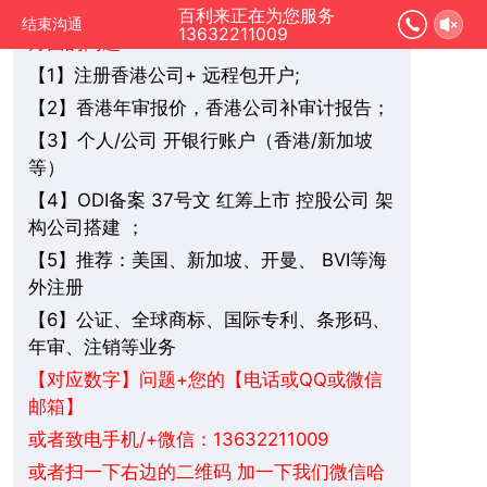
您好，我是在线人工客服，您是想要了解哪
百利来正在为您服务
结束沟通
13632211009
方面的问题：
1】注册香港公司+ 远程包开户;
【
2】香港年审报价，香港公司补审计报告；
【
3】个人/公司 开银行账户（香港/新加坡
【
等）
4】ODI备案 37号文 红筹上市 控股公司 架
【
构公司搭建 ；
5】推荐：美国、新加坡、
BVI
等海
【
开曼、
外注册
6】公证、全球商标、国际专利、条形码、
【
年审、注销等业务
+您的【电话或QQ或微信
【对应数字】问题
邮箱】
或者致电手机/+微信：13632211009
或者扫一下右边的二维码 加一下我们微信哈