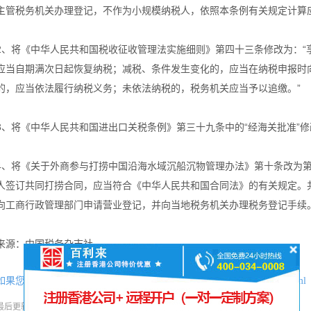
主管税务机关办理登记，不作为小规模纳税人，依照本条例有关规定计算
2、将《中华人民共和国税收征收管理法实施细则》第四十三条修改为：“
应当自期满次日起恢复纳税；减税、条件发生变化的，应当在纳税申报时
的，应当依法履行纳税义务；未依法纳税的，税务机关应当予以追缴。”
3、将《中华人民共和国进出口关税条例》第三十九条中的“经海关批准”修
4、将《关于外商参与打捞中国沿海水域沉船沉物管理办法》第十条改为第
人签订共同打捞合同，应当符合《中华人民共和国合同法》的有关规定。
向工商行政管理部门申请营业登记，并向当地税务机关办理税务登记手续。
来源：中国税务杂志社
如果您喜欢本文可将网址：
http://www.hkgcr.com/zixunzhongxin/1426.html
分享本文
最后更新时间:
2016-03-04
阅读:
184次