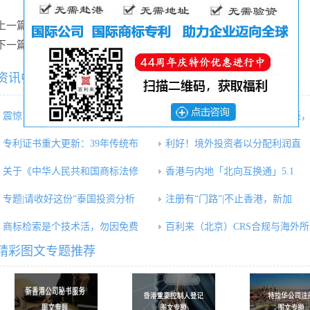
上一篇：
香港版权条例今日定生死
下一篇：
中英经贸合作步入收获期
资讯中心相关内容推荐：
震惊！确权的商标权属人因字体
2022年香港优才计划最新打分表
专利证书重大更新：39年传统布
利好！境外投资者以分配利润直
关于《中华人民共和国商标法修
香港与内地「北向互换通」5.1
专题|请收好这份“泰国投资分析
注册有“门路”|不止香港，新加
商标检索是个技术活，勿因免费
百利来（北京）CRS合规与海外所
精彩图文专题推荐