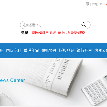
|
繁
English
热搜：
香港公司注册
商标注册中心
年审做账报税
册
国际专利
香港年审
做账报税
版权登记
银行开户
内资公