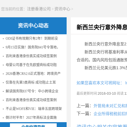
您当前的位置：
注册香港公司
>
资讯中心
>
资讯中心动态
新西兰央行意外降
ODI证书有效期只有2年！到期前没
新西兰央行意外降息至2.
9月15日实施！国务院841号令落地，
新西兰央行将基准利率从2.
百利来香港身份真实成功续签案例
合适的。国内风险包括通胀
母婴公司基于在先欧盟商标成功阻
新西兰元兑美元跌1.3%至0
2026香港CRS2.0正式落地：跨境资产
仅靠在先第3类商标 成功阻止土耳
如果您喜欢本文可将网址：
h
解读国务院837号令：中小跨境企业
最后更新时间:
2016-03-10
阅读:
1
百利来香港身份真实成功续签案例
上一篇：
外管局未对汇兑和
不止是WOFE和VIE：瑞幸五层跨境架
下一篇：
企业所得税税前扣
倒计时半年！2027年商标法全面施