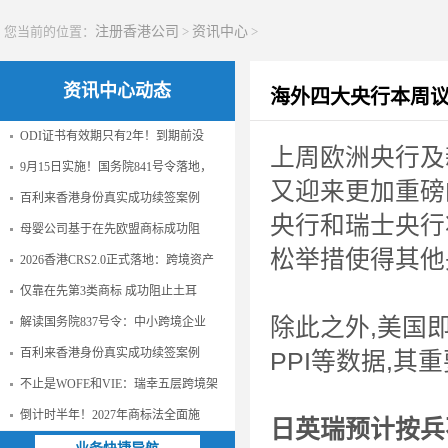
您当前的位置：
注册香港公司
>
资讯中心
>
资讯中心动态
海外四大央行本周议
ODI证书有效期只有2年！到期前没
上周欧洲央行及
9月15日实施！国务院841号令落地，
又迎来更加重磅
百利来香港身份真实成功续签案例
央行和瑞士央行
母婴公司基于在先欧盟商标成功阻
松举措使得其他
2026香港CRS2.0正式落地：跨境资产
仅靠在先第3类商标 成功阻止土耳
除此之外,美国
解读国务院837号令：中小跨境企业
百利来香港身份真实成功续签案例
PPI等数据,
不止是WOFE和VIE：瑞幸五层跨境架
倒计时半年！2027年商标法全面施
日英瑞预计按兵