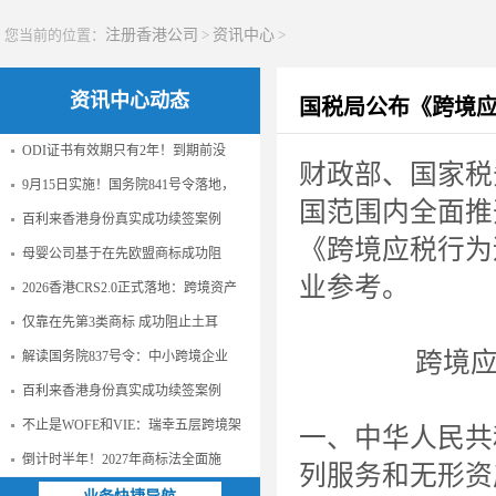
您当前的位置：
注册香港公司
>
资讯中心
>
资讯中心动态
国税局公布《跨境
ODI证书有效期只有2年！到期前没
财政部、国家税务
9月15日实施！国务院841号令落地，
国范围内全面推
百利来香港身份真实成功续签案例
《跨境应税行为
母婴公司基于在先欧盟商标成功阻
业参考。
2026香港CRS2.0正式落地：跨境资产
仅靠在先第3类商标 成功阻止土耳
跨境
解读国务院837号令：中小跨境企业
百利来香港身份真实成功续签案例
不止是WOFE和VIE：瑞幸五层跨境架
一、中华人民共
倒计时半年！2027年商标法全面施
列服务和无形资