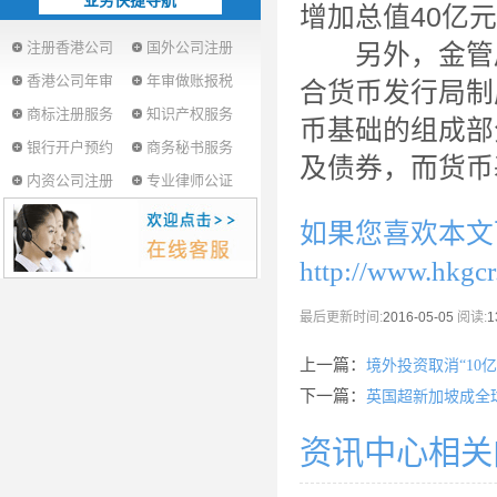
业务快捷导航
增加总值40亿
注册香港公司
国外公司注册
另外，金管局
香港公司年审
年审做账报税
合货币发行局制
商标注册服务
知识产权服务
币基础的组成部
银行开户预约
商务秘书服务
及债券，而货币
内资公司注册
专业律师公证
如果您喜欢本文
http://www.hkgc
最后更新时间:
2016-05-05
阅读:
1
上一篇：
境外投资取消“10
下一篇：
英国超新加坡成全
资讯中心相关