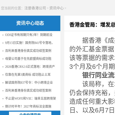
您当前的位置：
注册香港公司
>
资讯中心
>
资讯中心动态
香港金管局：增发总
ODI证书有效期只有2年！到期前没
据香港《成报
9月15日实施！国务院841号令落地，
的外汇基金票据
百利来香港身份真实成功续签案例
该等票据的需求
母婴公司基于在先欧盟商标成功阻
3个月及6个月
2026香港CRS2.0正式落地：跨境资产
银行同业流
仅靠在先第3类商标 成功阻止土耳
该局称，在增
解读国务院837号令：中小跨境企业
百利来香港身份真实成功续签案例
仍会保持充裕，
不止是WOFE和VIE：瑞幸五层跨境架
造成任何重大影响
倒计时半年！2027年商标法全面施
日、以及6月7