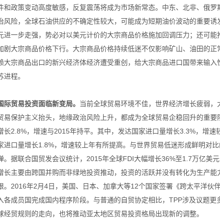
件和政策变动高度敏感，反复震荡将成为市场新常态。中东、北非、俄罗
治风险，全球石油供应的不确定性较大，可能成为短期油价波动的重要诱
元进一步走强，势必对以美元计价的大宗商品价格施加回调压力；还可能
加剧大宗商品价格下行。大宗商品价格持续低迷不仅影响矿山、油田的正
赖大宗商品出口的新兴经济体经济遭受重创，给大宗商品进口国带来输入
苏进程。
国际贸易投资面临新变局。
当前全球贸易环境不佳，世界经济增长疲弱，
贸易保护主义抬头，地缘政治风险上升，都成为全球贸易企稳回升的重要阻
增长2.8%，增速与2015年持平。其中，发达国家进口量增长3.3%，
家进口量增长1.8%，增速较上年有所提高。与世界贸易低迷形成鲜明对比
弹。据联合国贸发会议统计，2015年全球FDI大幅增长36%至1.7万亿
增长主要由跨国并购而非绿地投资推动，投资的活跃并没有转化为生产能
限。2016年2月4日，美国、日本、加拿大等12个国家签署《跨太平洋伙伴
入各成员国完成国内程序阶段。与普通的自贸协定相比，TPP涉及议题更
球经贸规则的走向，也将推动亚太地区贸易投资格局出现新的调整。