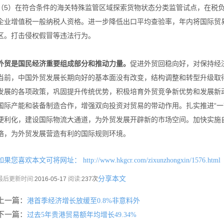
（5）在符合条件的海关特殊监管区域探索货物状态分类监管试点，在税
企业增值税一般纳税人资格。进一步降低出口平均查验率，年内将国际贸易
区。打击侵权假冒等违法行为。
外贸是国民经济重要组成部分和推动力量。
促进外贸回稳向好，对保持经
当前，中国外贸发展长期向好的基本面没有改变，结构调整和转型升级取
发展的各项政策，巩固提升传统优势，积极培育外贸竞争新优势和发展新
国际产能和装备制造合作，增强双向投资对贸易的带动作用。扎实推进“一
便利化，建设国际物流大通道，为外贸发展开辟新的市场空间。加快实施
络，为外贸发展营造有利的国际规则环境。
如果您喜欢本文可将网址：
http://www.hkgcr.com/zixunzhongxin/1576.html
分享本文
最后更新时间:
2016-05-17
阅读:
237次
上一篇：
港首季经济增长放缓至0.8%非意料外
下一篇：
过去5年贵港贸易额年均增长49.34%