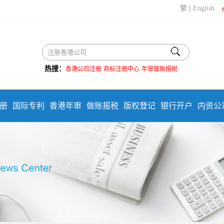
|
繁
English
热搜：
香港公司注册
商标注册中心
年审做账报税
册
国际专利
香港年审
做账报税
版权登记
银行开户
内资公