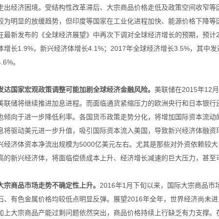
走出经济困境。受结构性改革滞后、大宗商品价格走低及政策空间收窄等
较为明显的放缓趋势，但印度等国家在工业化进程加快、能源价格下降等因
在最新发布的《全球经济展望》中再次下调对全球经济增长的预期，预计20
体增长1.9%，新兴经济体增长4.1%；2017年全球经济增长3.5%，其中
4.6%。
发达国家宏观政策调整可能加剧全球经济金融风险。
美联储在2015年1
美联储将继续推进加息进程。而面临通货紧缩压力的欧洲央行和日本银行
也倾向于进一步降低利率。各国货币政策走势分化，将增加国际资本流动
息将驱动美元进一步升值，吸引国际资本流入美国，导致新兴经济体融资环
兴经济体资本净流出规模为5000亿美元左右。尤其是那些对外资依赖较
高的新兴经济体，将面临偿债成本上升、经济增长减速的巨大压力，甚至
大宗商品市场走势不确定性上升。
2016年1月下旬以来，国际大宗商品
石、有色金属价格均较低点明显反弹。展望2016年全年，世界经济尚未
加上大宗商品产能过剩问题依然突出，商品价格持续上行缺乏有力支撑。