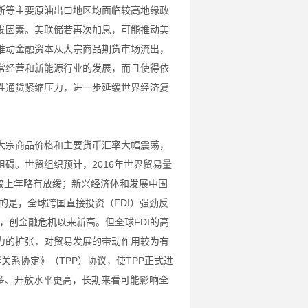
斯等主要原油出口地区均面临较高地缘政
发因素。美联储若再次加息，可能推动美
推动金融资本从大宗商品期货市场流出，
常经营和新能源行业的发展，而且使得依
性通货紧缩压力，进一步延缓世界经济复
大宗商品价格和主要货币汇率大幅震荡，
碍。世贸组织预计，2016年世界贸易量
增速较上年略有放缓；新兴经济体和发展中国
的是，全球跨国直接投资（FDI）强劲反
美元，创金融危机以来新高。但全球FDI的高
力的扩张，对贸易发展的带动作用较为有
关系协定》（TPP）协议，使TPP正式进
多、开放水平更高，长期来看可能影响全