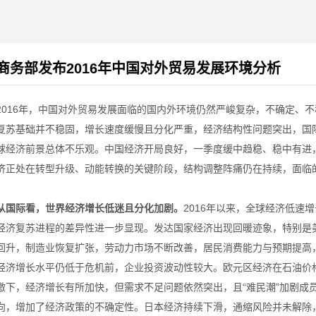
商务部发布2016年中国对外贸易发展环境分析
2016年，中国对外贸易发展面临的国内外环境仍然严峻复杂，不确定、
复苏基础并不稳固，增长速度缓慢且分化严重，经济结构性问题突出，国
球经济前景总体不乐观。中国经济开局良好，一季度缓中趋稳、稳中有进
济正处在转型升级、动能转换的关键阶段，结构调整阵痛仍在持续，面临
从国际看，世界经济增长低迷且分化加剧。
2016年以来，全球经济低速
经济复苏进程的差异性进一步显现。发达国家经济出现回暖迹象，特别是
回升，制造业恢复扩张，劳动力市场不断改善，居民消费能力与预期提高
经济增长水平仍低于危机前，企业投资波动性较大。欧元区经济在石油价
激下，经济增长有所加快，但需求不足问题依然突出，且“难民潮”加剧成
向，增加了经济政策的不确定性。日本经济持续下滑，通缩风险并未解除