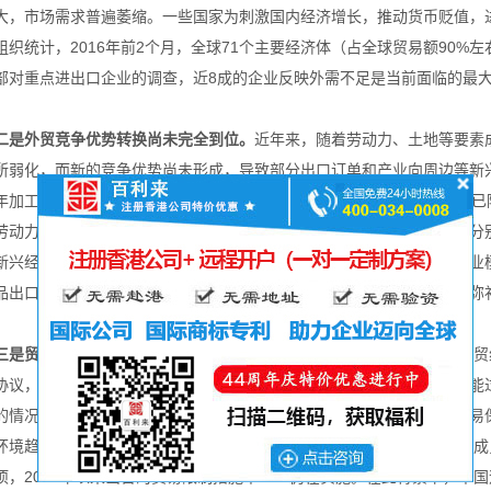
大，市场需求普遍萎缩。一些国家为刺激国内经济增长，推动货币贬值，
组织统计，2016年前2个月，全球71个主要经济体（占全球贸易额90%
部对重点进出口企业的调查，近8成的企业反映外需不足是当前面临的最
二是外贸竞争优势转换尚未完全到位。
近年来，随着劳动力、土地等要素
所弱化，而新的竞争优势尚未形成，导致部分出口订单和产业向周边等新兴
年加工贸易在出口中所占比重还在50.7%的较高水平，到2016年一季度已降
劳动力密集型产品进口市场中的份额分别达到50.6%和47.9%，2015年分别
新兴经济体在美欧市场份额持续上升。近几年，中国新兴产业、新型商业
品出口好于总体，但与发达国家相比，竞争力仍存在差距，短期内难以弥
三是贸易摩擦的影响更加凸显。
2015年，多边贸易自由化有所进展，世
协议，成员国对《贸易便利化协定》的批准稳步推进。但在全球工业产能
的情况下，一些国家试图通过贸易限制措施保护国内产业，全球范围贸易
环境趋紧。根据世贸组织2015年底发布的贸易限制措施报告，世贸组织成
项，2008年以来出台的贸易限制措施中75%仍在实施。在此背景下，中