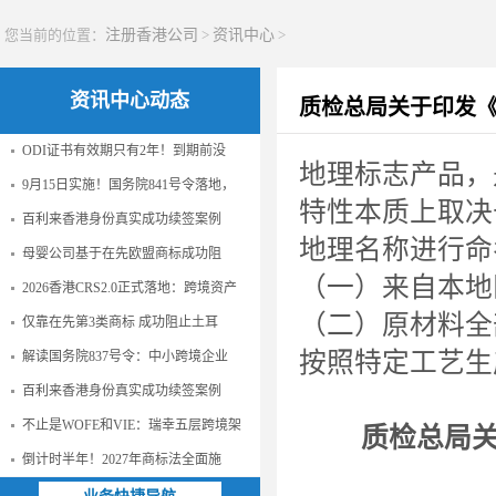
您当前的位置：
注册香港公司
>
资讯中心
>
资讯中心动态
质检总局关于印发
ODI证书有效期只有2年！到期前没
地理标志产品，
9月15日实施！国务院841号令落地，
特性本质上取决
百利来香港身份真实成功续签案例
地理名称进行命
母婴公司基于在先欧盟商标成功阻
（一）来自本地
2026香港CRS2.0正式落地：跨境资产
（二）原材料全
仅靠在先第3类商标 成功阻止土耳
按照特定工艺生
解读国务院837号令：中小跨境企业
百利来香港身份真实成功续签案例
不止是WOFE和VIE：瑞幸五层跨境架
质检总局关
倒计时半年！2027年商标法全面施