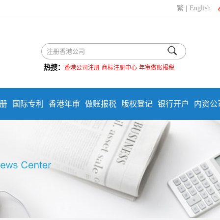
|
繁
English
热搜：
香港公司注册
商标注册中心
年审做账报税
册
国际专利
香港年审
做账报税
版权登记
银行开户
内资公