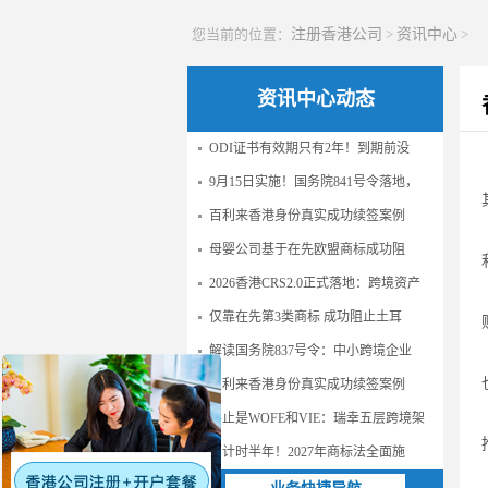
您当前的位置：
注册香港公司
>
资讯中心
>
资讯中心动态
ODI证书有效期只有2年！到期前没
9月15日实施！国务院841号令落地，
百利来香港身份真实成功续签案例
母婴公司基于在先欧盟商标成功阻
2026香港CRS2.0正式落地：跨境资产
仅靠在先第3类商标 成功阻止土耳
解读国务院837号令：中小跨境企业
百利来香港身份真实成功续签案例
不止是WOFE和VIE：瑞幸五层跨境架
倒计时半年！2027年商标法全面施