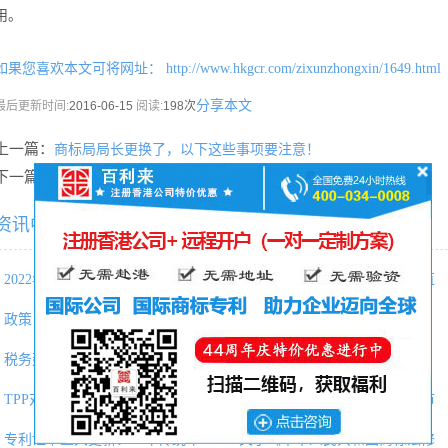
用。
如果您喜欢本文可将网址：
http://www.hkgcr.com/zixunzhongxin/1649.html
分享本文
最后更新时间:
2016-06-15
阅读:
198次
上一篇：
商标局局长更换了，以下这些事项要注意！
下一篇：
美国加入国外市场争夺战
资讯中心相关内容推荐：
2022年香港优才计划最新打分表，
利好！境外投资者以分配利润直
政策：商标局发出商标审查及审
香港与内地「北向互换通」5.1
税务建议 | 美国公司税收明细及
专题|请收好这份“泰国投资分析
TPP对中国外贸企业有什么影响？
韩国将于10月开设人民币期货市
专利证书重大更新：39年传统布
关于《中华人民共和国商标法修