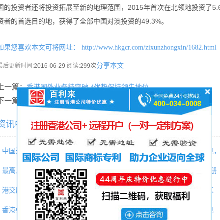
国的投资者还将投资拓展至新的地理范围，2015年首次在北领地投资了5
资者的首选目的地，获得了全部中国对澳投资的49.3%。
如果您喜欢本文可将网址：
http://www.hkgcr.com/zixunzhongxin/1682.html
分享本文
最后更新时间:
2016-06-29
阅读:
299次
上一篇：
香港国外业务待突破 4优势保持领先地位
下一篇：
香港将设20亿基金投资香港科技初创企业
资讯中心相关内容推荐：
中国进入海外直接投资大扩张时
【重要提醒】美国2019税收新规
最高人民法院知识产权法庭典型
2017年3月商标局启动了一批注册
港交所：若上市文件不够简洁
中国企业进军迪拜：选择自贸区
香港强积金“懒人基金” 预计明
央行下发人民币跨境支付系统规