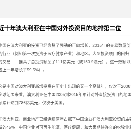
近十年澳大利亚在中国对外投资目的地排第二位
中国在澳大利亚的投资已经恢复了强劲的正向增长，2015年的交易数量
的行业（例如第一次投资于医疗健康产业）和地区。大型投资项目的回归
的交易——推高了总投资额至了111亿美元（或150.9澳元），这一数额以
较上一年增长了59.5%）。
这是中国对澳大利亚新增投资在历史上出现的又一个高峰年，仅次于200
全球范围来看，澳大利亚在中国2005到2015年累计对外直接投资目的
额累计达到786亿美元，仅次于美国。
在澳大利亚，商业地产已经连续两年占据了中国企业在澳大利亚投资的主要
量的45%。中国企业对可再生能源，医疗健康，和大家期待许久的农牧业