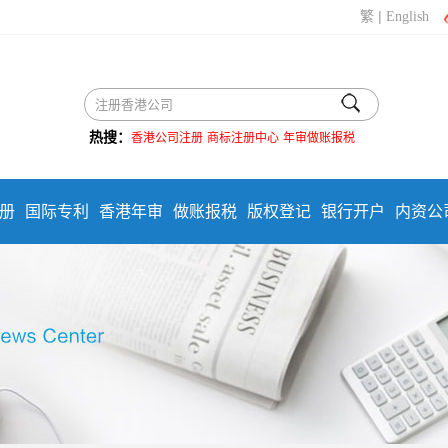
|
繁
English
热搜：
香港公司注册
商标注册中心
年审做账报税
册
国际专利
香港年审
做账报税
版权登记
银行开户
内资公