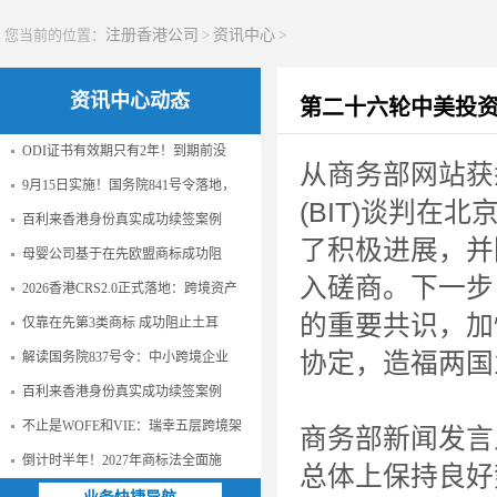
您当前的位置：
注册香港公司
>
资讯中心
>
资讯中心动态
第二十六轮中美投
ODI证书有效期只有2年！到期前没
从商务部网站获
9月15日实施！国务院841号令落地，
(BIT)谈判
百利来香港身份真实成功续签案例
了积极进展，并
母婴公司基于在先欧盟商标成功阻
入磋商。下一步
2026香港CRS2.0正式落地：跨境资产
的重要共识，加
仅靠在先第3类商标 成功阻止土耳
协定，造福两国
解读国务院837号令：中小跨境企业
百利来香港身份真实成功续签案例
不止是WOFE和VIE：瑞幸五层跨境架
商务部新闻发言
倒计时半年！2027年商标法全面施
总体上保持良好