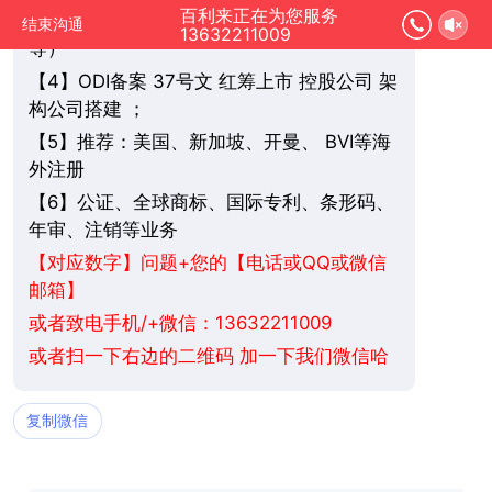
百利来正在为您服务
3】个人/公司 开银行账户（香港/新加坡
【
结束沟通
13632211009
等）
4】ODI备案 37号文 红筹上市 控股公司 架
【
构公司搭建 ；
5】推荐：美国、新加坡、
BVI
等海
【
开曼、
外注册
6】公证、全球商标、国际专利、条形码、
【
年审、注销等业务
+您的【电话或QQ或微信
【对应数字】问题
邮箱】
或者致电手机/+微信：13632211009
或者扫一下右边的二维码 加一下我们微信哈
复制微信