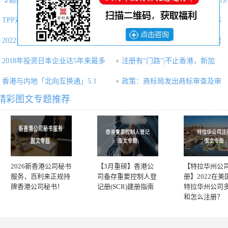
TPP对中国外贸企业有什么影响？
震惊！确权的商标权属人因字体
2022年香港优才计划最新打分表，
商标检索是个技术活，勿因免费
2018年投资日本企业达5年来最多
注册有“门路”|不止香港，新加
香港与内地「北向互换通」5.1
政策：商标局发出商标审查及审
精彩图文专题推荐
2026新香港公司秘书
【3月重磅】香港公
【特拉华州公
服务，百利来正规持
司备存重要控制人登
册】2022在美
牌香港公司秘书！
记册(SCR)建册指南
特拉华州公司
和怎么注册？