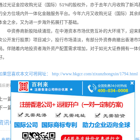
通过光证金控收购光证（国际）51%的股权外，亦于去年六月收购了新鸿
的全方位境内外一体化金融服务平台。今年六月又收购光证（国际）其余的
本金之余，又为进一步海外拓展打下基础。
中资券商新股陆续涌现，在中港资本市场优势互补的大环境下，迎来新
次公开发行股票）项目减少，投行市场清淡，有部分外资券商撤出香港市
局。伴随着内地投资者海外资产配置需求增加，对于如光大证券拥有一体
好。
如果您喜欢本文可将网址：
http://www.hkgcr.com/zixunzhongxin/1794.html
分享本文
最后更新时间:
2016-09-13
阅读:
156次
上一篇：
苏锦梁：今届不推版权修订条例草案
下一篇：
港交所：已准备就退市机制咨询
资讯中心相关内容推荐：
专题|请收好这份“泰国投资分析
百利来（北京）CRS合规与海外所