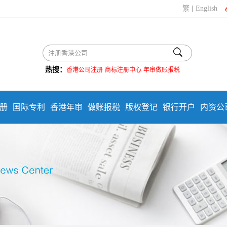
|
繁
English
热搜：
香港公司注册
商标注册中心
年审做账报税
册
国际专利
香港年审
做账报税
版权登记
银行开户
内资公