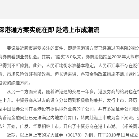
深港通方案实施在即 赴港上市成潮流
要说最近股市最受关注的事件，即是深港通方案已经通过国务院的批准
资券商看到业务机会。其实，“股灾”3.0以来，券商股指跌至2008年大
已得到不断修复。此外，人民币均衡水准基本稳定，人民币汇率不存在贬
看，市场风险偏好有所改善。但长远来讲，各项金融改革措施不断加速推
投资的绝佳方向。
从另一个方面来说，随着沪港通的交易一年多，港股券商的格局也在悄
在上升。中资券商从过去的设立分公司到积极收购兼并，发行上市，经历
家中国证券公司在香港设有提供境外业务的子公司，并有多家证券公司收
购香港金融同业已无法满足内地券商胃口，转向赴港上市成为当下潮流，
去年开始，广发、华泰相继上市，开启了中资券商在港上市潮。（相关阅
近期，以上月上市的光大证券（06178）为例，其于2010年11月成